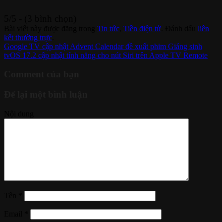
5/5 - (3 bình chọn)
Bài viết này được đăng trong
Tin tức
,
Tiền điện tử
. Đánh dấu
liên
kết thường trực
.
Google TV cập nhật Advent Calendar đề xuất phim Giáng sinh
tvOS 17.2 cập nhật tính năng cho nút Siri trên Apple TV Remote
Comment của bạn
Để lại một bình luận
Nội dung
Tên
*
Email
*