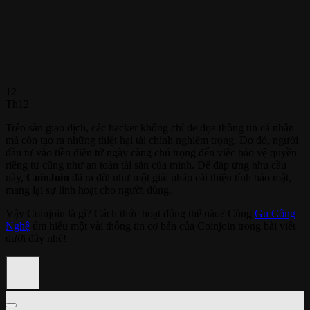
12
Th12
Trên sàn giao dịch, các hacker không chỉ đe dọa thông tin cá nhân
mà còn tạo ra những thiệt hại tài chính nghiêm trọng. Do đó, người
đầu tư vào tiền điện tử ngày càng chú trọng đến việc bảo vệ quyền
riêng tư cũng như an toàn tài sản của mình. Để đáp ứng nhu cầu
này,
CoinJoin
đã ra đời như một giải pháp cải thiện tính bảo mật,
mang lại sự linh hoạt cho người dùng.
Vậy Coinjoin là gì? Cách thức hoạt động thế nào? Cùng
Gu Công
Nghệ
tìm hiểu một vài thông tin cơ bản của Coinjoin trong bài viết
dưới đây nhé!