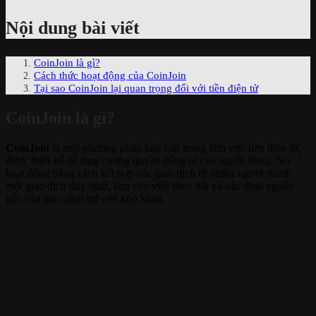
Nội dung bài viết
CoinJoin là gì?
Cách thức hoạt động của CoinJoin
Tại sao CoinJoin lại quan trọng đối với tiền điện tử
CoinJoin là gì?
CoinJoin
là một phương pháp bảo mật trong lĩnh vực tiền điện tử,
được thiết kế để tăng cường quyền riêng tư của người dùng. Nó
hoạt động bằng cách kết hợp các giao dịch từ nhiều người thành
một giao dịch duy nhất, làm cho việc theo dõi và xác định nguồn
gốc của giao dịch trở nên khó khăn.