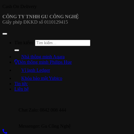
Cash On Delivery
CÔNG TY TNHH GU CÔNG NGHỆ
Giấy phép ĐKKD số 0110129415
Tìm kiếm:
Nhà thông minh Aqara
Đèn thông minh Philips Hue
Ví lạnh Ledger
Khóa bảo mật Yubico
Tin tức
Liên hệ
Chat Zalo: 0842 008 444
Messenger: Gu Công Nghệ