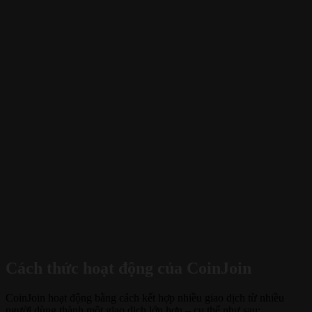
Cách thức hoạt động của CoinJoin
CoinJoin hoạt động bằng cách kết hợp nhiều giao dịch từ nhiều
người dùng thành một giao dịch lớn hơn – cụ thể như sau: