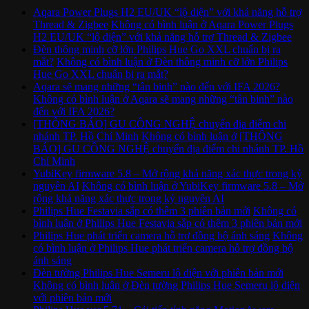
Aqara Power Plugs H2 EU/UK “lộ diện” với khả năng hỗ trợ
Thread & Zigbee
Không có bình luận
ở Aqara Power Plugs
H2 EU/UK “lộ diện” với khả năng hỗ trợ Thread & Zigbee
Đèn thông minh cỡ lớn Philips Hue Go XXL chuẩn bị ra
mắt?
Không có bình luận
ở Đèn thông minh cỡ lớn Philips
Hue Go XXL chuẩn bị ra mắt?
Aqara sẽ mang những “tân binh” nào đến với IFA 2026?
Không có bình luận
ở Aqara sẽ mang những “tân binh” nào
đến với IFA 2026?
[THÔNG BÁO] GU CÔNG NGHỆ chuyển địa điểm chi
nhánh TP. Hồ Chí Minh
Không có bình luận
ở [THÔNG
BÁO] GU CÔNG NGHỆ chuyển địa điểm chi nhánh TP. Hồ
Chí Minh
YubiKey firmware 5.8 – Mở rộng khả năng xác thực trong kỷ
nguyên AI
Không có bình luận
ở YubiKey firmware 5.8 – Mở
rộng khả năng xác thực trong kỷ nguyên AI
Philips Hue Festavia sắp có thêm 3 phiên bản mới
Không có
bình luận
ở Philips Hue Festavia sắp có thêm 3 phiên bản mới
Philips Hue phát triển camera hỗ trợ đồng bộ ánh sáng
Không
có bình luận
ở Philips Hue phát triển camera hỗ trợ đồng bộ
ánh sáng
Đèn tường Philips Hue Semeru lộ diện với phiên bản mới
Không có bình luận
ở Đèn tường Philips Hue Semeru lộ diện
với phiên bản mới