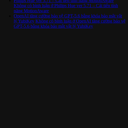
Philips Hue ver 5.71 – Cải tiến tính năng MotionAware
Không có bình luận
ở Philips Hue ver 5.71 – Cải tiến tính
năng MotionAware
OpenAI tăng cường bảo vệ GPT-5.6 bằng khóa bảo mật vật
lý YubiKey
Không có bình luận
ở OpenAI tăng cường bảo vệ
GPT-5.6 bằng khóa bảo mật vật lý YubiKey