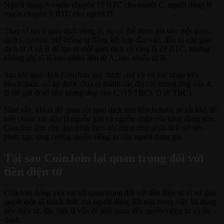
Người dùng A muốn chuyển 15 BTC cho người C, người dùng B
muốn chuyển 8 BTC cho người D.
Thay vì tạo 2 giao dịch riêng lẻ, họ có thể tham gia vào một giao
dịch CoinJoin. Hệ thống tự động kết hợp đầu vào, đầu ra của giao
dịch từ A và B để tạo ra một giao dịch có tổng là 23 BTC, nhưng
không ghj rõ là bao nhiêu đến từ A, bao nhiêu từ B.
Sau khi giao dịch CoinJoin này được chữ ký và xác nhận trên
blockchain, nó lại được chia ra thành các địa chỉ tương ứng của A,
B rồi gửi đi số tiền tương ứng cho C (15 TBC), D (8 TBC).
Như vậy, khi ai đó quan sát giao dịch trên blockchain, sẽ rất khó để
biết chính xác đâu là nguồn gửi và nguồn nhận của từng đồng tiền.
CoinJoin làm cho quá trình theo dõi cũng như phân tích trở nên
phức tạp, tăng cường quyền riêng tư của người tham gia.
Tại sao CoinJoin lại quan trọng đối với
tiền điện tử
CoinJoin đóng một vai trò quan trọng đối với tiền điện tử vì nó giải
quyết một số thách thức mà người dùng đối mặt trong việc sử dụng
tiền điện tử, đặc biệt là vấn đề liên quan đến quyền riêng tư và ẩn
danh.