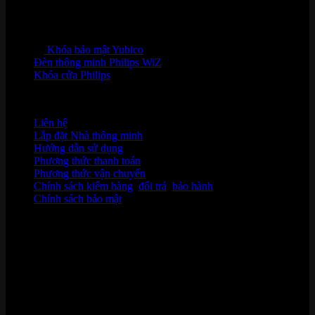
Khóa bảo mật Yubico
Đèn thông minh Philips WiZ
Khóa cửa Philips
HỖ TRỢ KHÁCH HÀNG
Liên hệ
Lắp đặt Nhà thông minh
Hướng dẫn sử dụng
Phương thức thanh toán
Phương thức vận chuyển
Chính sách kiểm hàng
,
đổi trả
,
bảo hành
Chính sách bảo mật