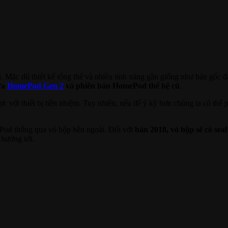
Mặc dù thiết kế tổng thể và nhiều tính năng gần giống như bản gốc 
ữa
HomePod Gen 2
và phiên bản HomePod thế hệ cũ
.
ới thiết bị tiền nhiệm. Tuy nhiên, nếu để ý kỹ hơn chúng ta có thể ph
Pod thông qua vỏ hộp bên ngoài. Đối với
bản 2018, vỏ hộp sẽ có seal
 hướng tới.