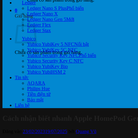
Ledger
Ledger Nano S Plus
0
Ledger Nano X
Giỏ hàng
Ledger Nano Gen 5
Ledger Flex
Ledger Stax
Yubico
Yubico YubiKey 5 NFC
Yubico YubiKey 5C NFC
Chưa có sản phẩm trong giỏ hàng.
Yubico Security Key NFC
Yubico Security Key C NFC
Yubico YubiKey Bio
Yubico YubiHSM 2
Tin tức
AQARA
Philips Hue
Tiền điện tử
Bảo mật
Liên hệ
Cách nhận biết nhanh Apple HomePod Ge
Đăng vào
23/02/2023
19/07/2025
bởi
Quang Vũ