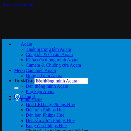
Bỏ qua nội dung
Aqara
Thiết bị trung tâm Aqara
Công tắc & Ổ cắm Aqara
Khóa cửa thông minh Aqara
Camera & Chuông cửa Aqara
Menu
Cảm biến Aqara
Động cơ rèm Aqara
Tìm kiếm:
Điều hòa thông minh Aqara
Đèn thông minh Aqara
Phụ kiện Aqara
Giỏ hàng
0
Philips Hue
Đèn LED dây Philips Hue
Đèn trần Philips Hue
Đèn bàn Philips Hue
Đèn sân vườn Philips Hue
Bóng đèn Philips Hue
Chưa có sản phẩm trong giỏ hàng.