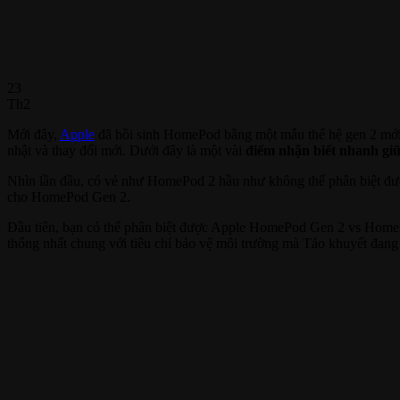
23
Th2
Mới đây,
Apple
đã hồi sinh HomePod bằng một mẫu thế hệ gen 2 mới. 
nhật và thay đổi mới. Dưới đây là một vài
điểm nhận biết nhanh gi
Nhìn lần đầu, có vẻ như HomePod 2 hầu như không thể phân biệt được v
cho HomePod Gen 2.
Đầu tiên, bạn có thể phân biệt được Apple HomePod Gen 2 vs Home
thống nhất chung với tiêu chí bảo vệ môi trường mà Táo khuyết đang