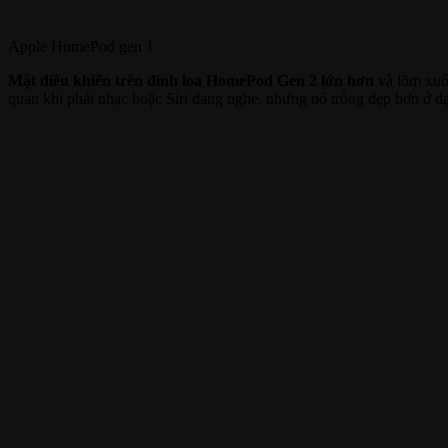
Apple HomePod gen 1
Mặt điều khiển trên đỉnh loa
HomePod Gen 2 lớn hơn
và lõm xuố
quan khi phát nhạc hoặc Siri đang nghe, nhưng nó trông đẹp hơn ở d