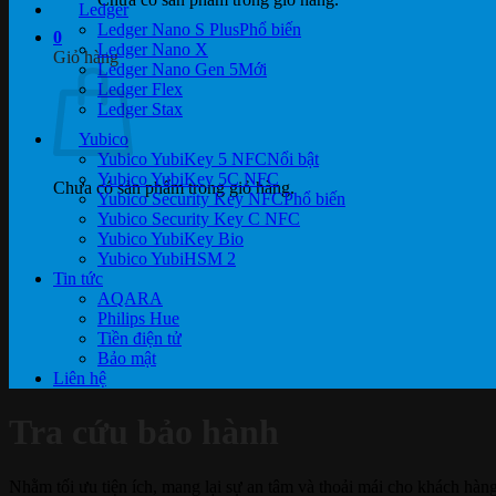
Ledger
Ledger Nano S Plus
0
Ledger Nano X
Giỏ hàng
Ledger Nano Gen 5
Ledger Flex
Ledger Stax
Yubico
Yubico YubiKey 5 NFC
Yubico YubiKey 5C NFC
Chưa có sản phẩm trong giỏ hàng.
Yubico Security Key NFC
Yubico Security Key C NFC
Yubico YubiKey Bio
Yubico YubiHSM 2
Tin tức
AQARA
Philips Hue
Tiền điện tử
Bảo mật
Liên hệ
Tra cứu bảo hành
Nhằm tối ưu tiện ích, mang lại sự an tâm và thoải mái cho khách hàn