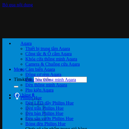
Bỏ qua nội dung
Aqara
Thiết bị trung tâm Aqara
Công tắc & Ổ cắm Aqara
Khóa cửa thông minh Aqara
Camera & Chuông cửa Aqara
Menu
Cảm biến Aqara
Động cơ rèm Aqara
Tìm kiếm:
Điều hòa thông minh Aqara
Đèn thông minh Aqara
Phụ kiện Aqara
Giỏ hàng
0
Philips Hue
Đèn LED dây Philips Hue
Đèn trần Philips Hue
Đèn bàn Philips Hue
Đèn sân vườn Philips Hue
Bóng đèn Philips Hue
Chưa có sản phẩm trong giỏ hàng.