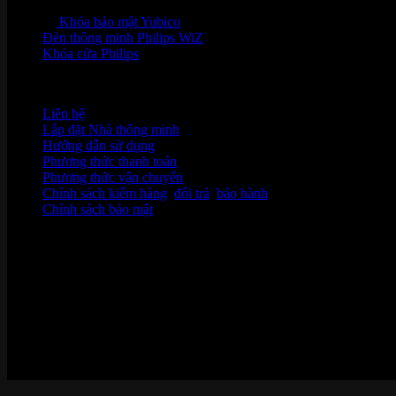
Khóa bảo mật Yubico
Đèn thông minh Philips WiZ
Khóa cửa Philips
HỖ TRỢ KHÁCH HÀNG
Liên hệ
Lắp đặt Nhà thông minh
Hướng dẫn sử dụng
Phương thức thanh toán
Phương thức vận chuyển
Chính sách kiểm hàng
,
đổi trả
,
bảo hành
Chính sách bảo mật