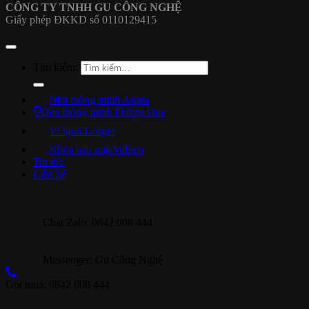
CÔNG TY TNHH GU CÔNG NGHỆ
Giấy phép ĐKKD số 0110129415
Tìm kiếm:
Nhà thông minh Aqara
Đèn thông minh Philips Hue
Ví lạnh Ledger
Khóa bảo mật Yubico
Tin tức
Liên hệ
Chat Zalo: 0842 008 444
Messenger: Gu Công Nghệ
Gọi mua: 0842 008 444