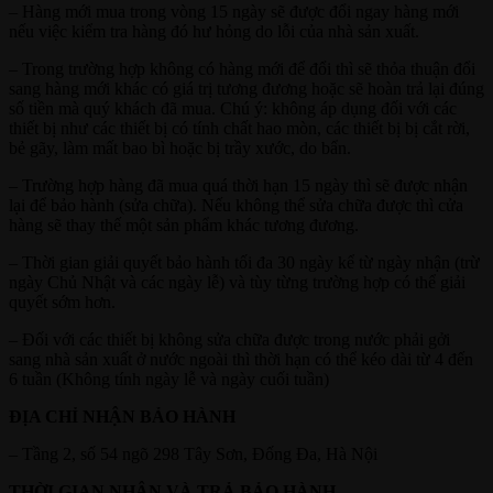
– Hàng mới mua trong vòng 15 ngày sẽ được đổi ngay hàng mới
nếu việc kiểm tra hàng đó hư hỏng do lỗi của nhà sản xuất.
– Trong trường hợp không có hàng mới để đổi thì sẽ thỏa thuận đổi
sang hàng mới khác có giá trị tương đương hoặc sẽ hoàn trả lại đúng
số tiền mà quý khách đã mua. Chú ý: không áp dụng đối với các
thiết bị như các thiết bị có tính chất hao mòn, các thiết bị bị cắt rời,
bẻ gãy, làm mất bao bì hoặc bị trầy xước, do bẩn.
– Trường hợp hàng đã mua quá thời hạn 15 ngày thì sẽ được nhận
lại để bảo hành (sửa chữa). Nếu không thể sửa chữa được thì cửa
hàng sẽ thay thế một sản phẩm khác tương đương.
– Thời gian giải quyết bảo hành tối đa 30 ngày kể từ ngày nhận (trừ
ngày Chủ Nhật và các ngày lễ) và tùy từng trường hợp có thể giải
quyết sớm hơn.
– Đối với các thiết bị không sửa chữa được trong nước phải gởi
sang nhà sản xuất ở nước ngoài thì thời hạn có thể kéo dài từ 4 đến
6 tuần (Không tính ngày lễ và ngày cuối tuần)
ĐỊA CHỈ NHẬN BẢO HÀNH
– Tầng 2, số 54 ngõ 298 Tây Sơn, Đống Đa, Hà Nội
THỜI GIAN NHẬN VÀ TRẢ BẢO HÀNH