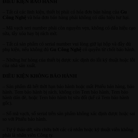
ĐIỀU KIỆN BẢO HÀNH
– Tất cả các linh kiện, thiết bị phải có hóa đơn bán hàng của
Gu
Công Nghệ
và hóa đơn bán hàng phải không có dấu hiệu hư hại.
– Mã vạch seri number phải còn nguyên vẹn, không có dấu hiệu cạo
sửa, tẩy xóa hay bị rách mờ.
– Tất cả sản phẩm có serial number vui lòng giữ lại hộp và đầy đủ
phụ kiện, nếu không đủ
Gu Công Nghệ
có quyền từ chối bảo hành.
– Những hư hỏng của thiết bị được xác định do lỗi kỹ thuật hoặc lỗi
của nhà sản xuất.
ĐIỀU KIỆN KHÔNG BẢO HÀNH
– Sản phẩm đã hết thời hạn bảo hành hoặc mất Phiếu bán hàng, bảo
hành. Tem bảo hành bị rách, không còn Tem bảo hành, Tem bảo
hành dán đè, hoặc Tem bảo hành bị sửa đổi (kể cả Tem bảo hành
gốc).
– Số mã vạch, số serial trên sản phẩm không xác định được hoặc sai
so với Phiếu bảo hành.
– Tự ý tháo dỡ, sửa chữa bởi các cá nhân hoặc kỹ thuật viên không
phải là nhân viên Công ty.