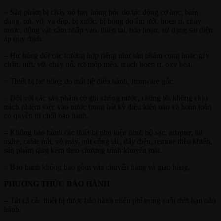
– Sản phẩm bị cháy nổ hay hỏng hóc do tác động cơ học, biến
dạng, rơi, vỡ, va đập, bị xước, bị hỏng do ẩm ướt, hoen rỉ, chảy
nước, động vật xâm nhập vào, thiên tai, hỏa hoạn, sử dụng sai điện
áp quy định.
– Hư hỏng đối các trường hợp riêng như sản phẩm cong hoặc gãy
chân, nứt, vỡ, cháy nổ, rơi móp méo, mạch hoen rỉ, oxy hóa.
– Thiết bị hư hỏng do mất hệ điều hành, firmware gốc.
– Đối với các sản phẩm có ghi chống nước, chúng tôi không chịu
trách nhiệm việc vào nước trong bất kỳ điều kiện nào và hoàn toàn
có quyền từ chối bảo hành.
– Không bảo hành các thiết bị phụ kiện như: bộ sạc, adapter, tai
nghe, cable nối, vỏ máy, nút công tắc, dây điện, remote điều khiển,
sản phẩm tặng kèm theo chương trình khuyến mãi.
– Bảo hành không bao gồm vận chuyển hàng và giao hàng.
PHƯƠNG THỨC BẢO HÀNH
– Tất cả các thiết bị được bảo hành miễn phí trong suốt thời hạn bảo
hành.