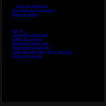
Khóa bảo mật Yubico
Đèn thông minh Philips WiZ
Khóa cửa Philips
HỖ TRỢ KHÁCH HÀNG
Liên hệ
Lắp đặt Nhà thông minh
Hướng dẫn sử dụng
Phương thức thanh toán
Phương thức vận chuyển
Chính sách kiểm hàng
,
đổi trả
,
bảo hành
Chính sách bảo mật