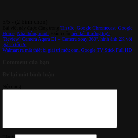
5/5 - (2 bình chọn)
Bài viết này được đăng trong
Tin tức
,
Google Chromecast
,
Google
Home
,
Nhà thông minh
. Đánh dấu
liên kết thường trực
.
[Review] Camera Aqara E1 – Camera xoay 360°, hình ảnh 2K với
giá cả tối ưu
Walmart ra mắt thiết bị giải trí mới: onn. Google TV Stick Full HD
Comment của bạn
Để lại một bình luận
Nội dung
Tên
*