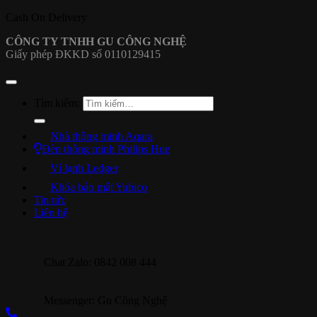
Cash On Delivery
CÔNG TY TNHH GU CÔNG NGHỆ
Giấy phép ĐKKD số 0110129415
Tìm kiếm:
Nhà thông minh Aqara
Đèn thông minh Philips Hue
Ví lạnh Ledger
Khóa bảo mật Yubico
Tin tức
Liên hệ
Chat Zalo: 0842 008 444
Messenger: Gu Công Nghệ