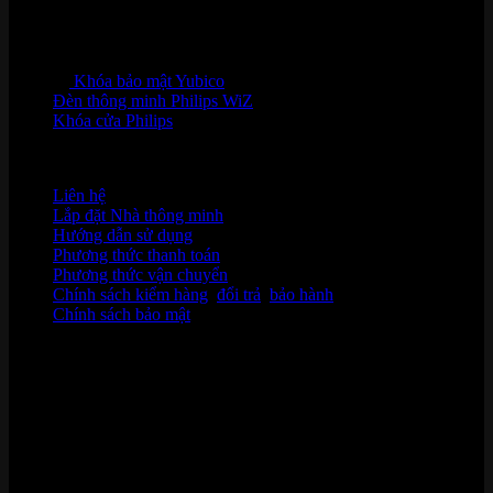
Khóa bảo mật Yubico
Đèn thông minh Philips WiZ
Khóa cửa Philips
HỖ TRỢ KHÁCH HÀNG
Liên hệ
Lắp đặt Nhà thông minh
Hướng dẫn sử dụng
Phương thức thanh toán
Phương thức vận chuyển
Chính sách kiểm hàng
,
đổi trả
,
bảo hành
Chính sách bảo mật