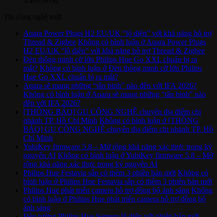
3.490.000
₫
Tin công nghệ mới
Aqara Power Plugs H2 EU/UK “lộ diện” với khả năng hỗ trợ
Thread & Zigbee
Không có bình luận
ở Aqara Power Plugs
H2 EU/UK “lộ diện” với khả năng hỗ trợ Thread & Zigbee
Đèn thông minh cỡ lớn Philips Hue Go XXL chuẩn bị ra
mắt?
Không có bình luận
ở Đèn thông minh cỡ lớn Philips
Hue Go XXL chuẩn bị ra mắt?
Aqara sẽ mang những “tân binh” nào đến với IFA 2026?
Không có bình luận
ở Aqara sẽ mang những “tân binh” nào
đến với IFA 2026?
[THÔNG BÁO] GU CÔNG NGHỆ chuyển địa điểm chi
nhánh TP. Hồ Chí Minh
Không có bình luận
ở [THÔNG
BÁO] GU CÔNG NGHỆ chuyển địa điểm chi nhánh TP. Hồ
Chí Minh
YubiKey firmware 5.8 – Mở rộng khả năng xác thực trong kỷ
nguyên AI
Không có bình luận
ở YubiKey firmware 5.8 – Mở
rộng khả năng xác thực trong kỷ nguyên AI
Philips Hue Festavia sắp có thêm 3 phiên bản mới
Không có
bình luận
ở Philips Hue Festavia sắp có thêm 3 phiên bản mới
Philips Hue phát triển camera hỗ trợ đồng bộ ánh sáng
Không
có bình luận
ở Philips Hue phát triển camera hỗ trợ đồng bộ
ánh sáng
Đèn tường Philips Hue Semeru lộ diện với phiên bản mới