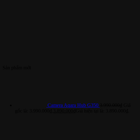
Sản phẩm mới
Camera Aqara Hub G350
3.990.000
₫
Giá
gốc là: 3.990.000₫.
3.890.000
₫
Giá hiện tại là: 3.890.000₫.