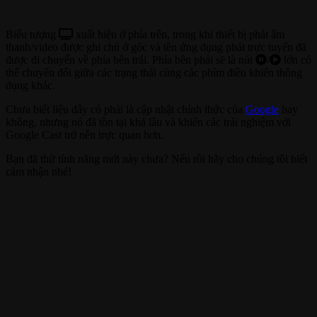
Biểu tượng
xuất hiện ở phía trên, trong khi thiết bị phát âm
thanh/video được ghi chú ở góc và tên ứng dụng phát trực tuyến đã
được di chuyển về phía bên trái. Phía bên phải sẽ là nút
/
lớn có
thể chuyển đổi giữa các trạng thái cùng các phím điều khiển thông
dụng khác.
Chưa biết liệu đây có phải là cập nhật chính thức của
Google
hay
không, nhưng nó đã tồn tại khá lâu và khiến các trải nghiệm với
Google Cast trở nên trực quan hơn.
Bạn đã thử tính năng mới này chưa? Nếu rồi hãy cho chúng tôi biết
cảm nhận nhé!