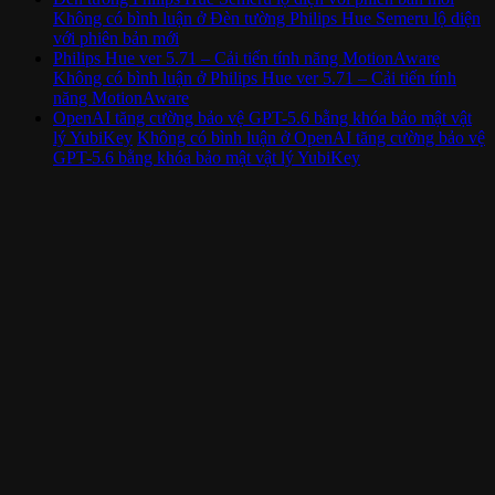
Không có bình luận
ở Đèn tường Philips Hue Semeru lộ diện
với phiên bản mới
Philips Hue ver 5.71 – Cải tiến tính năng MotionAware
Không có bình luận
ở Philips Hue ver 5.71 – Cải tiến tính
năng MotionAware
OpenAI tăng cường bảo vệ GPT-5.6 bằng khóa bảo mật vật
lý YubiKey
Không có bình luận
ở OpenAI tăng cường bảo vệ
GPT-5.6 bằng khóa bảo mật vật lý YubiKey