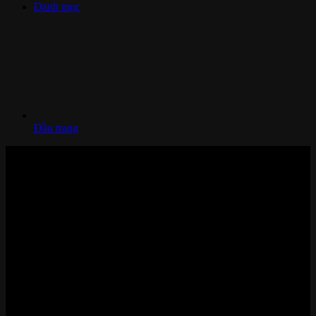
Danh mục
Đầu trang
Nhà thông minh và Thiết bị công nghệ cao cấp
Zalo/Whatsapp:
0842 008 444