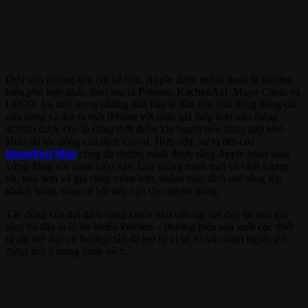
Dựa vào những tiêu chí kể trên, Apple được mệnh danh là thương
hiệu phù hợp nhất, theo sau là Peloton, KitchenAid, Mayo Clinic và
LEGO. Là một trong những nhà bán lẻ đầu tiên chủ động đóng các
cửa hàng và đợt ra mắt iPhone với mức giá thấp hơn vào tháng
4/2020 được cho là đúng thời điểm khi người tiêu dùng gặp khó
khăn do tác động của dịch Covid. Hơn nữa, sự ra đời của
HomePod Mini
cũng đã chứng minh được rằng Apple hoàn toàn
xứng đáng với danh hiệu này. Loa thông minh mới có chất lượng
tốt, nhỏ hơn và giá cũng mềm hơn, nhằm mục đích mở rộng tệp
khách hàng, tăng cơ hội tiếp cận cho người dùng.
Tác động của đại dịch cũng khiến nhu cầu tập thể dục tại nhà gia
tăng và đây là lý do khiến Peloton – thương hiệu sản xuất các thiết
bị tập thể dục có hướng dẫn đã leo từ vị trí 35 vào năm ngoái lên
đứng thứ 2 trong danh sách.