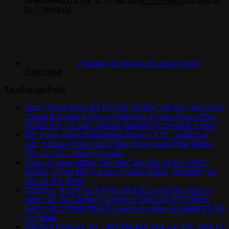
11.990.000
₫
Giá gốc là: 11.990.000₫.
7.590.000
₫
Giá hiện tại
là: 7.590.000₫.
Chuông cửa thông minh Aqara G400
3.490.000
₫
Tin công nghệ mới
Aqara Power Plugs H2 EU/UK “lộ diện” với khả năng hỗ trợ
Thread & Zigbee
Không có bình luận
ở Aqara Power Plugs
H2 EU/UK “lộ diện” với khả năng hỗ trợ Thread & Zigbee
Đèn thông minh cỡ lớn Philips Hue Go XXL chuẩn bị ra
mắt?
Không có bình luận
ở Đèn thông minh cỡ lớn Philips
Hue Go XXL chuẩn bị ra mắt?
Aqara sẽ mang những “tân binh” nào đến với IFA 2026?
Không có bình luận
ở Aqara sẽ mang những “tân binh” nào
đến với IFA 2026?
[THÔNG BÁO] GU CÔNG NGHỆ chuyển địa điểm chi
nhánh TP. Hồ Chí Minh
Không có bình luận
ở [THÔNG
BÁO] GU CÔNG NGHỆ chuyển địa điểm chi nhánh TP. Hồ
Chí Minh
YubiKey firmware 5.8 – Mở rộng khả năng xác thực trong kỷ