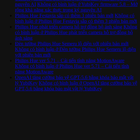
nguyên AI
Không có bình luận
ở YubiKey firmware 5.8 – Mở
rộng khả năng xác thực trong kỷ nguyên AI
Philips Hue Festavia sắp có thêm 3 phiên bản mới
Không có
bình luận
ở Philips Hue Festavia sắp có thêm 3 phiên bản mới
Philips Hue phát triển camera hỗ trợ đồng bộ ánh sáng
Không
có bình luận
ở Philips Hue phát triển camera hỗ trợ đồng bộ
ánh sáng
Đèn tường Philips Hue Semeru lộ diện với phiên bản mới
Không có bình luận
ở Đèn tường Philips Hue Semeru lộ diện
với phiên bản mới
Philips Hue ver 5.71 – Cải tiến tính năng MotionAware
Không có bình luận
ở Philips Hue ver 5.71 – Cải tiến tính
năng MotionAware
OpenAI tăng cường bảo vệ GPT-5.6 bằng khóa bảo mật vật
lý YubiKey
Không có bình luận
ở OpenAI tăng cường bảo vệ
GPT-5.6 bằng khóa bảo mật vật lý YubiKey