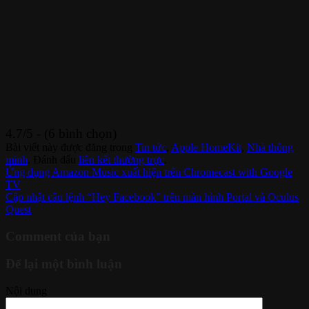
4.7/5 - (6 bình chọn)
Bài viết này được đăng trong
Tin tức
,
Apple HomeKit
,
Nhà thông
minh
. Đánh dấu
liên kết thường trực
.
Ứng dụng Amazon Music xuất hiện trên Chromecast with Google
TV
Cập nhật câu lệnh “Hey Facebook” trên màn hình Portal và Oculus
Quest
Comment của bạn
Để lại một bình luận
Nội dung