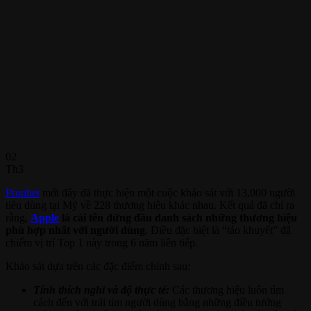
02
Th3
Prophet
mới đây đã thực hiện một cuộc khảo sát với 13,000 người
tiêu dùng tại Mỹ về 228 thương hiệu khác nhau. Kết quả đã chỉ ra
rằng,
Apple
là cái tên đứng đầu danh sách những thương hiệu
phù hợp nhất với người dùng
. Điều đặc biệt là “táo khuyết” đã
chiếm vị trí Top 1 này trong 6 năm liên tiếp.
Khảo sát dựa trên các đặc điểm chính sau:
Tính thích nghi và độ thực tế:
Các thương hiệu luôn tìm
cách đến với trái tim người dùng bằng những điều tưởng