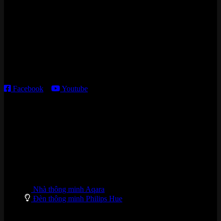
Cửa hàng HN:
15 ngõ 113 Hoàng Cầu, P. Đống Đa, TP. HN
Kho giao HCM
:
179 Nguyễn Cư Trinh, P. Cầu Ông Lãnh, TP. HCM
Thời gian làm việc:
T2 – T6: 8h30 – 12h00; 13h30 – 18h00
T7 – CN: 8h30 – 12h00; 13h30 – 16h00
Facebook
–
Youtube
DANH MỤC SẢN PHẨM
Nhà thông minh Aqara
Đèn thông minh Philips Hue