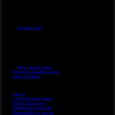
Ví lạnh Ledger
Khóa bảo mật Yubico
Đèn thông minh Philips WiZ
Khóa cửa Philips
HỖ TRỢ KHÁCH HÀNG
Liên hệ
Lắp đặt Nhà thông minh
Hướng dẫn sử dụng
Phương thức thanh toán
Phương thức vận chuyển