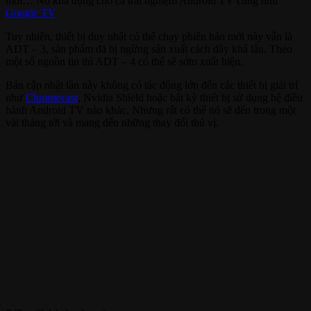
mới… Nó khả dụng cho cả trải nghiệm Android TV cũng như
Google TV
.
Tuy nhiên, thiết bị duy nhất có thể chạy phiên bản mới này vẫn là
ADT – 3, sản phẩm đã bị ngừng sản xuất cách đây khá lâu. Theo
một số nguồn tin thì ADT – 4 có thể sẽ sớm xuất hiện.
Bản cập nhật lần này không có tác động lớn đến các thiết bị giải trí
như
Chromecast
, Nvidia Shield hoặc bất kỳ thiết bị sử dụng hệ điều
hành Android TV nào khác. Nhưng rất có thể nó sẽ đến trong một
vài tháng tới và mang đến những thay đổi thú vị.