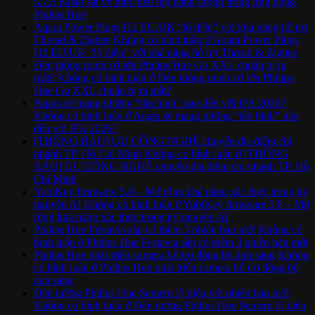
5.72: Khảo sát về mức tiêu thụ năng lượng trong ứng dụng
Philips Hue
Aqara Power Plugs H2 EU/UK “lộ diện” với khả năng hỗ trợ
Thread & Zigbee
Không có bình luận
ở Aqara Power Plugs
H2 EU/UK “lộ diện” với khả năng hỗ trợ Thread & Zigbee
Đèn thông minh cỡ lớn Philips Hue Go XXL chuẩn bị ra
mắt?
Không có bình luận
ở Đèn thông minh cỡ lớn Philips
Hue Go XXL chuẩn bị ra mắt?
Aqara sẽ mang những “tân binh” nào đến với IFA 2026?
Không có bình luận
ở Aqara sẽ mang những “tân binh” nào
đến với IFA 2026?
[THÔNG BÁO] GU CÔNG NGHỆ chuyển địa điểm chi
nhánh TP. Hồ Chí Minh
Không có bình luận
ở [THÔNG
BÁO] GU CÔNG NGHỆ chuyển địa điểm chi nhánh TP. Hồ
Chí Minh
YubiKey firmware 5.8 – Mở rộng khả năng xác thực trong kỷ
nguyên AI
Không có bình luận
ở YubiKey firmware 5.8 – Mở
rộng khả năng xác thực trong kỷ nguyên AI
Philips Hue Festavia sắp có thêm 3 phiên bản mới
Không có
bình luận
ở Philips Hue Festavia sắp có thêm 3 phiên bản mới
Philips Hue phát triển camera hỗ trợ đồng bộ ánh sáng
Không
có bình luận
ở Philips Hue phát triển camera hỗ trợ đồng bộ
ánh sáng
Đèn tường Philips Hue Semeru lộ diện với phiên bản mới
Không có bình luận
ở Đèn tường Philips Hue Semeru lộ diện