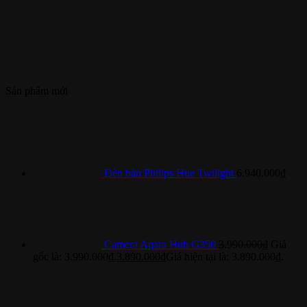
Sản phẩm mới
Đèn bàn Philips Hue Twilight
6.940.000
₫
Camera Aqara Hub G350
3.990.000
₫
Giá
gốc là: 3.990.000₫.
3.890.000
₫
Giá hiện tại là: 3.890.000₫.