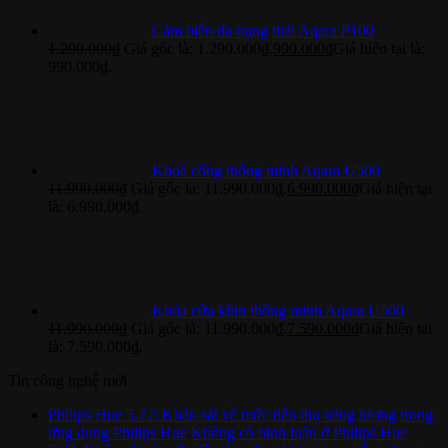
Cảm biến đa trạng thái Aqara P100
1.290.000
₫
Giá gốc là: 1.290.000₫.
990.000
₫
Giá hiện tại là:
990.000₫.
Khoá cổng thông minh Aqara U500
11.990.000
₫
Giá gốc là: 11.990.000₫.
6.990.000
₫
Giá hiện tại
là: 6.990.000₫.
Khóa cửa kính thông minh Aqara U500
11.990.000
₫
Giá gốc là: 11.990.000₫.
7.590.000
₫
Giá hiện tại
là: 7.590.000₫.
Tin công nghệ mới
Philips Hue 5.72: Khảo sát về mức tiêu thụ năng lượng trong
ứng dụng Philips Hue
Không có bình luận
ở Philips Hue