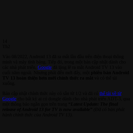
14
Th2
Vào 08/2022, Android 13 đã ra mắt lần đầu trên điện thoại thông
minh và máy tính bảng. Tiếp đó, trong một bản cập nhật dành cho
các nhà phát triển,
Google
đã lặng lẽ ra mắt Android TV 13 vào
cuối năm ngoái. Nhưng phải đến mới đây, một
phiên bản Android
TV 13 hoàn thiện hơn mới chính thức ra mắt
và có thể tải
xuống.
Bản cập nhật chính thức này có sẵn từ 1/2 và đã có
thể tải về từ
Google
cho bất kỳ ai có dongle dành cho nhà phát triển ADT-3, qua
một thông báo ngắn gọn trên trang
“
Latest Update: The final
release of Android 13 for TV is now available”
(Đã có bản phát
hành chính thức của Android TV 13).