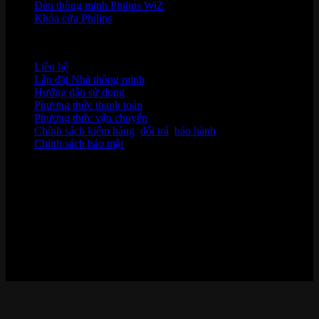
Đèn thông minh Philips WiZ
Khóa cửa Philips
HỖ TRỢ KHÁCH HÀNG
Liên hệ
Lắp đặt Nhà thông minh
Hướng dẫn sử dụng
Phương thức thanh toán
Phương thức vận chuyển
Chính sách kiểm hàng
,
đổi trả
,
bảo hành
Chính sách bảo mật