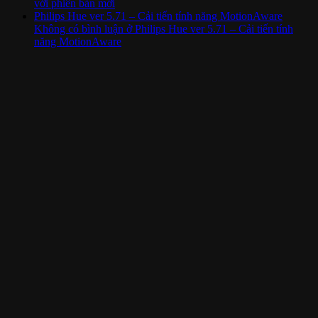
với phiên bản mới
Philips Hue ver 5.71 – Cải tiến tính năng MotionAware
Không có bình luận
ở Philips Hue ver 5.71 – Cải tiến tính
năng MotionAware