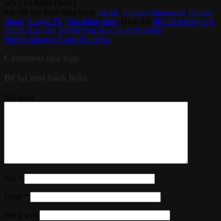
5/5 - (3 bình chọn)
Bài viết này được đăng trong
Tin tức
,
Google Chromecast
,
Google
Home
,
Google TV
,
Nhà thông minh
. Đánh dấu
liên kết thường trực
.
Philips Hue Play HDMI Sync Box 8K được tiết lộ
Hướng dẫn reset Apple HomePod
Comment của bạn
Để lại một bình luận
Nội dung
Tên
*
Email
*
Trang web