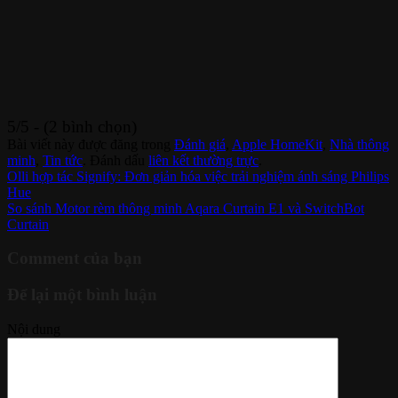
5/5 - (2 bình chọn)
Bài viết này được đăng trong
Đánh giá
,
Apple HomeKit
,
Nhà thông
minh
,
Tin tức
. Đánh dấu
liên kết thường trực
.
Olli hợp tác Signify: Đơn giản hóa việc trải nghiệm ánh sáng Philips
Hue
So sánh Motor rèm thông minh Aqara Curtain E1 và SwitchBot
Curtain
Comment của bạn
Để lại một bình luận
Nội dung