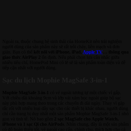
Ngoài ra, thuộc chung hệ sinh thái của HomeKit nên trải nghiệm
người dùng của sản phẩm này sẽ rất trôi chảy, liền mạch và đơn
giản. Bạn có thể
kết nối với iPhone, iPad,
Apple TV
… thông qua
giao thức AirPlay 2
ổn định. Nếu phải chọn lựa cân nhắc giữa
nhiều tiêu chí, HomePod Mini có lẽ sẽ là sản phẩm toàn diện và dễ
tiếp cận nhất với người dùng.
Sạc du lịch Mophie MagSafe 3-in-1
Mophie MagSafe 3-in-1
có vẻ ngoài tương tự một chiếc ví gấp.
Với chiều dài khoảng 9cm và lớp vải xám bọc ngoài giúp bộ sạc
này phù hợp mang theo trong các chuyến đi dài ngày. Thay vì gặp
rắc rối với nhiều loại dây sạc cho các thiết bị khác nhau, người dùng
chỉ cần trang bị duy nhất một sản phẩm Mophie MagSafe 3-in-1 nhỏ
gọn và tinh tế. Nó bao gồm
2 sạc MagSafe cho Apple Watch,
iPhone và 1 sạc Qi cho AirPods
. Nhìn chung, đây là một sản phẩm
có độ hoàn thiện tốt, vẻ ngoài cao cấp, chỉnh chu, thích hợp cho cả