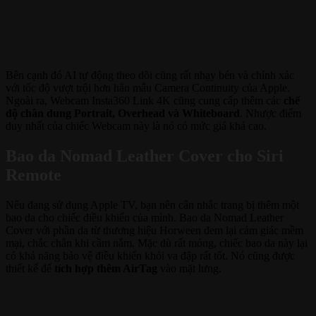
Bên cạnh đó AI tự động theo dõi cũng rất nhạy bén và chính xác
với tốc độ vượt trội hơn hẳn mẫu Camera Continuity của Apple.
Ngoài ra, Webcam Insta360 Link 4K cũng cung cấp thêm các
chế
độ chân dung Portrait, Overhead và Whiteboard
. Nhược điểm
duy nhất của chiếc Webcam này là nó có mức giá khá cao.
Bao da Nomad Leather Cover cho Siri
Remote
Nếu đang sử dụng Apple TV, bạn nên cân nhắc trang bị thêm một
bao da cho chiếc điều khiển của mình. Bao da Nomad Leather
Cover với phần da từ thương hiệu Horween đem lại cảm giác mềm
mại, chắc chắn khi cầm nắm. Mặc dù rất mỏng, chiếc bao da này lại
có khả năng bảo vệ điều khiển khỏi va đập rất tốt. Nó cũng được
thiết kế để
tích hợp thêm AirTag
vào mặt lưng.