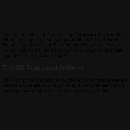
Ưu điểm lớn nhất của thiết bị này là ngoài
hai góc độ cơ bản 20º và
70º
, nó còn cung cấp thêm lựa chọn với
độ cao 2.3 và 3.6 inch
.
Tuy vậy, Giá đỡ iPad Moft Float Folio lại không có bo viền bảo vệ
các góc cạnh của máy tính bảng, thay vào đó, người dùng sẽ phải
mua thêm tấm Snap Case chống sốc.
Thẻ SD Transcend JetDrive
Đây là sản phẩm dành riêng cho MacBook Pro với
dung lượng tùy
chọn từ 128GB đến 1TB
. Người dùng sẽ không cần mang theo ổ
đĩa ngoài hoặc cáp khi cần di chuyển, công tác hay du lịch.