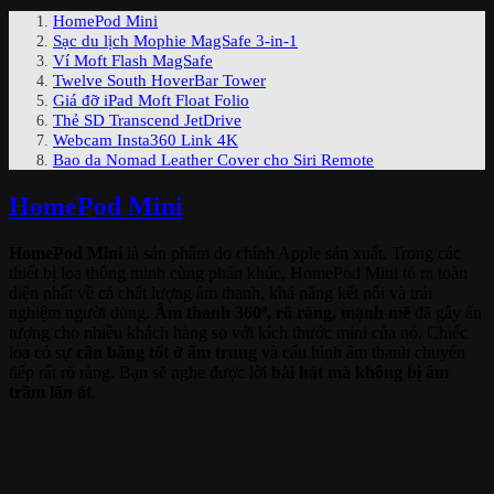
HomePod Mini
Sạc du lịch Mophie MagSafe 3-in-1
Ví Moft Flash MagSafe
Twelve South HoverBar Tower
Giá đỡ iPad Moft Float Folio
Thẻ SD Transcend JetDrive
Webcam Insta360 Link 4K
Bao da Nomad Leather Cover cho Siri Remote
HomePod Mini
HomePod Mini
là sản phẩm do chính Apple sản xuất. Trong các
thiết bị loa thông minh cùng phân khúc, HomePod Mini tỏ ra toàn
diện nhất về cả chất lượng âm thanh, khả năng kết nối và trải
nghiệm người dùng.
Âm thanh 360º, rõ ràng, mạnh mẽ
đã gây ấn
tượng cho nhiều khách hàng so với kích thước mini của nó. Chiếc
loa có sự
cân bằng tốt ở âm trung
và cấu hình âm thanh chuyển
tiếp rất rõ ràng. Bạn sẽ nghe được lời
bài hát mà không bị âm
trầm lấn át
.