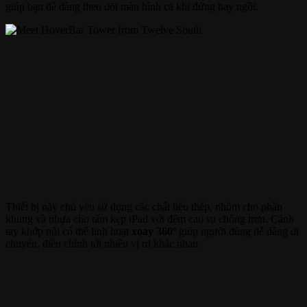
giúp bạn dễ dàng theo dõi màn hình cả khi đứng hay ngồi.
Thiết bị này chủ yếu sử dụng các chất liệu thép, nhôm cho phần
khung và nhựa cho tấm kẹp iPad với đệm cao su chống trơn. Cánh
tay khớp nối có thể linh hoạt
xoay 360º
giúp người dùng dễ dàng di
chuyển, điều chỉnh tới nhiều vị trí khác nhau.