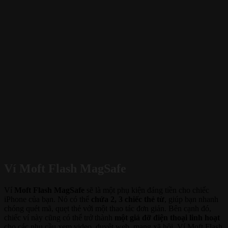
Ví Moft Flash MagSafe
Ví
Moft Flash MagSafe
sẽ là một phụ kiện đáng tiền cho chiếc
iPhone của bạn. Nó có thể
chứa 2, 3 chiếc thẻ từ
, giúp bạn nhanh
chóng quét mã, quẹt thẻ với một thao tác đơn giản. Bên cạnh đó,
chiếc ví này cũng có thể trở thành
một giá đỡ điện thoại linh hoạt
cho các nhu cầu xem video, duyệt web, mạng xã hội. Ví Moft Flash