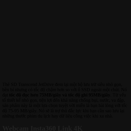
Thẻ SD Transcend JetDrive đem lại một bộ lưu trữ siêu nhỏ gọn,
bền bỉ nhưng có tốc độ chậm hơn so với ổ SSD ngoài một chút. Nó
đạt
tốc độ đọc hơn 75MB/giây và tốc độ ghi 95MB/giây
. Từ yếu
tố thiết kế nhỏ gọn, tiện lợi đến khả năng chống bụi, nước, va đập,
sản phẩm này là một lựa chọn tuyệt vời miễn là bạn hài lòng với tốc
độ 75-95 MB/giây. Nó sẽ là trợ thủ đắc lực khi bạn cần sao lưu lại
những thước phim du lịch hay dữ liệu công việc khi xa nhà.
Webcam Insta360 Link 4K