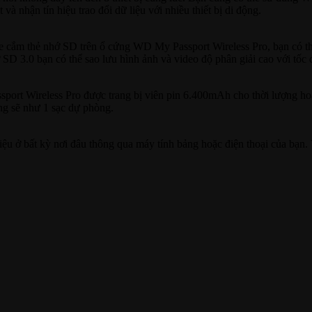
và nhận tín hiệu trao đổi dữ liệu với nhiều thiết bị di động.
khe cắm thẻ nhớ SD trên ổ cứng WD My Passport Wireless Pro, bạn có t
 SD 3.0 bạn có thể sao lưu hình ảnh và video độ phân giải cao với tốc
rt Wireless Pro được trang bị viên pin 6.400mAh cho thời lượng hoạt 
ứng sẽ như 1 sạc dự phòng.
iệu ở bất kỳ nơi đâu thông qua máy tính bảng hoặc điện thoại của bạn