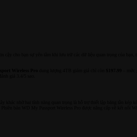
tin cậy cho bạn sự yên tâm khi lưu trữ các dữ liệu quan trọng của bạn,
port Wireless Pro
dung lượng 4TB giảm giá chỉ còn
$197.99
– mức 
ánh giá 3.4/5 sao.
y khác nhờ hai tính năng quan trọng là hỗ trợ thiết lập băng tần kép k
a. Phiên bản WD My Passport Wireless Pro được nâng cấp về kết nối Wif