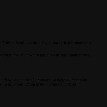
 thiết kế nhiều màu sắc theo từng phong cách, kích thước nhỏ
giá
thấp nhất từ trước đến nay
trên Amazon. Thông thường,
ết nối Wi-Fi giúp tốc độ nhanh hơn và trang bị khe cắm thẻ
i và tốc độ đọc dữ liệu từ thẻ nhớ lên đến 75MB/s.