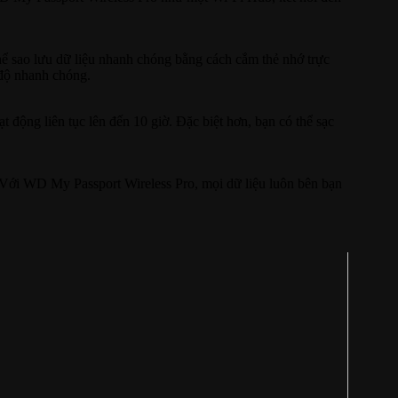
hể sao lưu dữ liệu nhanh chóng bằng cách cắm thẻ nhớ trực
 độ nhanh chóng.
động liên tục lên đến 10 giờ. Đặc biệt hơn, bạn có thể sạc
. Với WD My Passport Wireless Pro, mọi dữ liệu luôn bên bạn