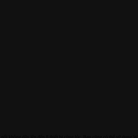
t nối không dây lên đến 8 thiết bị cùng lúc. Bạn cũng có thể sử dung