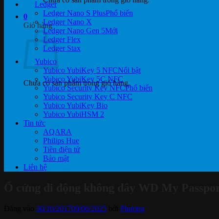
Ledger
Ledger Nano S Plus
0
Ledger Nano X
Giỏ hàng
Ledger Nano Gen 5
Ledger Flex
Ledger Stax
Yubico
Yubico YubiKey 5 NFC
Yubico YubiKey 5C NFC
Chưa có sản phẩm trong giỏ hàng.
Yubico Security Key NFC
Yubico Security Key C NFC
Yubico YubiKey Bio
Yubico YubiHSM 2
Tin tức
AQARA
Philips Hue
Tiền điện tử
Bảo mật
Liên hệ
Ổ cứng di động không dây WD My Passport
Đăng vào
30/10/2017
09/06/2025
bởi
Phương