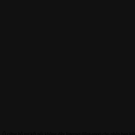
Ổ cứng hỗ trợ kết nối không dây Internet (Hot-spot) cho phép bạn kế