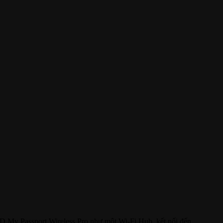
 WD My Passport Wireless Pro như một Wi-Fi Hub, kết nối đến