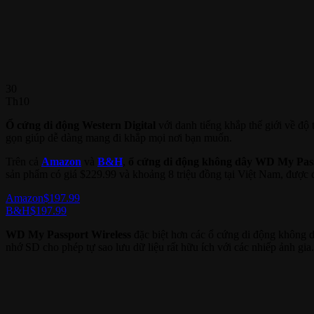
30
Th10
Ổ cứng di động Western Digital
với danh tiếng khắp thế giới về độ 
gọn giúp dễ dàng mang đi khắp mọi nơi bạn muốn.
Trên cả
Amazon
và
B&H
,
ổ cứng di động không dây WD My Pass
sản phẩm có giá $229.99 và khoảng 8 triệu đồng tại Việt Nam, được đ
Amazon
$197.99
B&H
$197.99
WD My Passport Wireless
đặc biệt hơn các ổ cứng di động không dâ
nhớ SD cho phép tự sao lưu dữ liệu rất hữu ích với các nhiếp ảnh gi