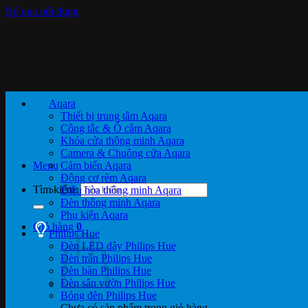
Bỏ qua nội dung
Aqara
Thiết bị trung tâm Aqara
Công tắc & Ổ cắm Aqara
Khóa cửa thông minh Aqara
Camera & Chuông cửa Aqara
Menu
Cảm biến Aqara
Động cơ rèm Aqara
Tìm kiếm:
Điều hòa thông minh Aqara
Đèn thông minh Aqara
Phụ kiện Aqara
Giỏ hàng
0
Philips Hue
Đèn LED dây Philips Hue
Đèn trần Philips Hue
Đèn bàn Philips Hue
Đèn sân vườn Philips Hue
Bóng đèn Philips Hue
Chưa có sản phẩm trong giỏ hàng.