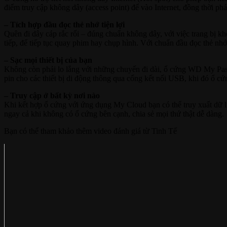
điểm truy cập không dây (access point) để vào Internet, đồng thời phát 
– Tích hợp đầu đọc thẻ nhớ tiện lợi
Quên đi dây cáp rắc rối – đúng chuẩn không dây, với việc trang bị 
tiếp, để tiếp tục quay phim hay chụp hình. Với chuẩn đầu đọc thẻ nhớ
– Sạc mọi thiết bị của bạn
Không còn phải lo lắng với những chuyến đi dài, ổ cứng WD My Passpo
pin cho các thiết bị di động thông qua cổng kết nối USB, khi đó ổ c
– Truy cập ở bất kỳ nơi nào
Khi kết hợp ổ cứng với ứng dụng My Cloud bạn có thể truy xuất dữ l
ngay cả khi không có ổ cứng bên cạnh, chia sẻ mọi thứ thật dễ dàng.
Bạn có thể tham khảo thêm video đánh giá từ Tinh Tế