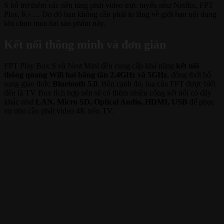
S hỗ trợ thêm các nền tảng phát video trực tuyến như Netflix, FPT
Play, K+… Do đó bạn không cần phải lo lắng về giới hạn nội dung
khi chọn mua hai sản phẩm này.
Kết nối thông minh và đơn giản
FPT Play Box S và Nest Mini đều cung cấp khả năng
kết nối
thông quang Wifi hai băng tần 2.4GHz và 5GHz
, đồng thời bổ
sung giao thức
Bluetooth 5.0
. Bên cạnh đó, loa của FPT được biết
đến là TV Box tích hợp nên sẽ có thêm nhiều cổng kết nối có dây
khác như
LAN, Micro SD, Optical Audio, HDMI, USB
để phục
vụ nhu cầu phát video 4K trên TV.