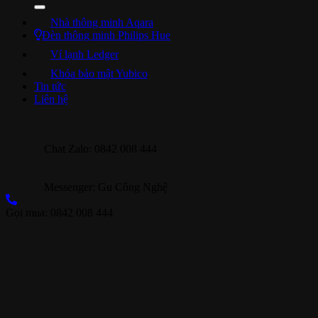
Nhà thông minh Aqara
Đèn thông minh Philips Hue
Ví lạnh Ledger
Khóa bảo mật Yubico
Tin tức
Liên hệ
Chat Zalo: 0842 008 444
Messenger: Gu Công Nghệ
Gọi mua: 0842 008 444