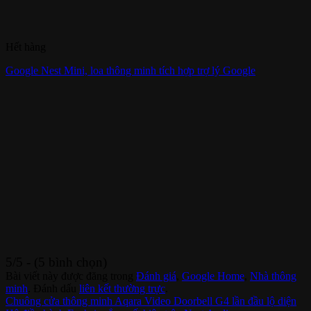
Hết hàng
Google Nest Mini, loa thông minh tích hợp trợ lý Google
5/5 - (5 bình chọn)
Bài viết này được đăng trong
Đánh giá
,
Google Home
,
Nhà thông
minh
. Đánh dấu
liên kết thường trực
.
Chuông cửa thông minh Aqara Video Doorbell G4 lần đầu lộ diện