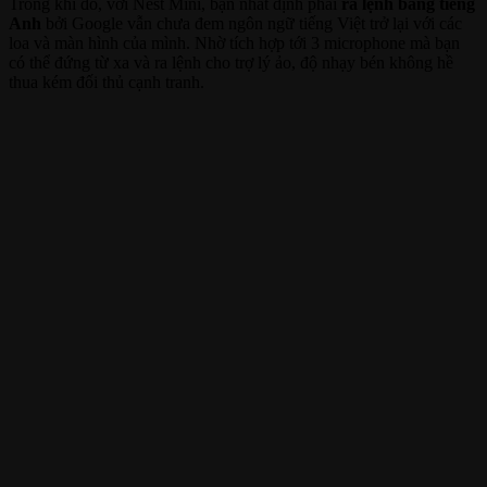
Trong khi đó, với Nest Mini, bạn nhất định phải
ra lệnh bằng tiếng
Anh
bởi Google vẫn chưa đem ngôn ngữ tiếng Việt trở lại với các
loa và màn hình của mình. Nhờ tích hợp tới 3 microphone mà bạn
có thể đứng từ xa và ra lệnh cho trợ lý ảo, độ nhạy bén không hề
thua kém đối thủ cạnh tranh.