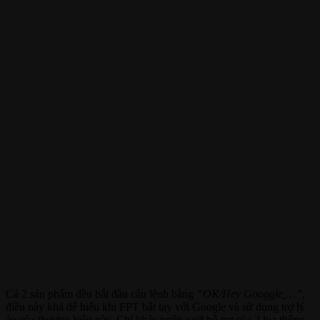
Cả 2 sản phẩm đều bắt đầu câu lệnh bằng
“OK/Hey Googgle,…”
,
điều này khá dễ hiểu khi FPT bắt tay với Google và sử dụng trợ lý
ảo của thương hiệu này. Chỉ khác ngôn ngữ hỗ trợ của 2 loa thông