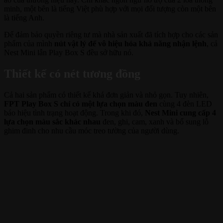
minh, một bên là tiếng Việt phù hợp với mọi đối tượng còn một bên
là tiếng Anh.
Để đảm bảo quyền riêng tư mà nhà sản xuất đã tích hợp cho các sản
phẩm của mình
nút vật lý để vô hiệu hóa khả năng nhận lệnh
, cả
Nest Mini lẫn Play Box S đều sở hữu nó.
Thiết kế có nét tương đồng
Cả hai sản phẩm có thiết kế khá đơn giản và nhỏ gọn. Tuy nhiên,
FPT Play Box S chỉ có một lựa chọn màu đen
cùng 4 đèn LED
báo hiệu tình trạng hoạt động. Trong khi đó,
Nest Mini cung cấp 4
lựa chọn màu sắc khác nhau
đen, ghi, cam, xanh và bổ sung lỗ
ghim đinh cho nhu cầu móc treo tường của người dùng.