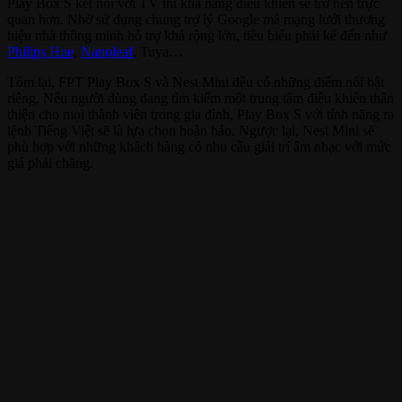
Play Box S kết nối với TV thì khả năng điều khiển sẽ trở nên trực
quan hơn. Nhờ sử dụng chung trợ lý Google mà mạng lưới thương
hiệu nhà thông minh hỗ trợ khá rộng lớn, tiêu biểu phải kể đến như
Philips Hue
,
Nanoleaf
, Tuya…
Tóm lại, FPT Play Box S và Nest Mini đều có những điểm nổi bật
riêng. Nếu người dùng đang tìm kiếm một trung tâm điều khiển thân
thiện cho mọi thành viên trong gia đình, Play Box S với tính năng ra
lệnh Tiếng Việt sẽ là lựa chọn hoàn hảo. Ngược lại, Nest Mini sẽ
phù hợp với những khách hàng có nhu cầu giải trí âm nhạc với mức
giá phải chăng.