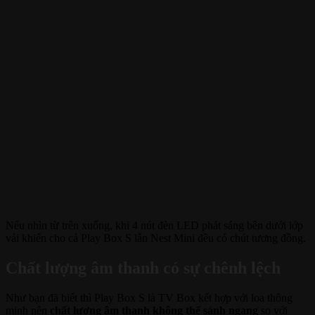
Nếu nhìn từ trên xuống, khi 4 nút đèn LED phát sáng bên dưới lớp
vải khiến cho cả Play Box S lẫn Nest Mini đều có chút tương đồng.
Chất lượng âm thanh có sự chênh lệch
Như bạn đã biết thì Play Box S là TV Box kết hợp với loa thông
minh nên
chất lượng âm thanh không thể sánh ngang
so với