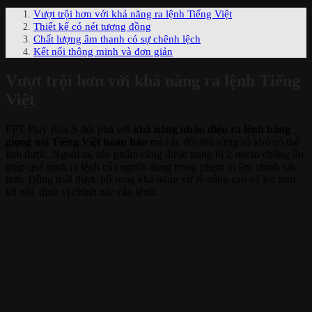
Vượt trội hơn với khả năng ra lệnh Tiếng Việt
Thiết kế có nét tương đồng
Chất lượng âm thanh có sự chênh lệch
Kết nối thông minh và đơn giản
Vượt trội hơn với khả năng ra lệnh Tiếng
Việt
FPT Play Box S đột phá với
khả năng nhận diện ra lệnh bằng
giọng nói Tiếng Việt
hoàn hảo
mà các đối thủ sừng sỏ khó có thể
làm được. Ngoài ra, sản phẩm cũng được trang bị 2 micro chống ồn
giúp quá trình ra lệnh của người dùng trong phạm vi 5m chính xác
hơn. Đồng thời được bổ sung khả năng xử lý nâng cao và lọc mọi
lời nói, định vị chính xác câu lệnh.