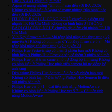
Hue Go XXL chuẩn bị ra mắt?
Aqara sẽ mang những “tân binh” nào đến với IFA 2026?
Không có bình luận
ở Aqara sẽ mang những “tân binh” nào
đến với IFA 2026?
[THÔNG BÁO] GU CÔNG NGHỆ chuyển địa điểm chi
nhánh TP. Hồ Chí Minh
Không có bình luận
ở [THÔNG
BÁO] GU CÔNG NGHỆ chuyển địa điểm chi nhánh TP. Hồ
Chí Minh
YubiKey firmware 5.8 – Mở rộng khả năng xác thực trong kỷ
nguyên AI
Không có bình luận
ở YubiKey firmware 5.8 – Mở
rộng khả năng xác thực trong kỷ nguyên AI
Philips Hue Festavia sắp có thêm 3 phiên bản mới
Không có
bình luận
ở Philips Hue Festavia sắp có thêm 3 phiên bản mới
Philips Hue phát triển camera hỗ trợ đồng bộ ánh sáng
Không
có bình luận
ở Philips Hue phát triển camera hỗ trợ đồng bộ
ánh sáng
Đèn tường Philips Hue Semeru lộ diện với phiên bản mới
Không có bình luận
ở Đèn tường Philips Hue Semeru lộ diện
với phiên bản mới
Philips Hue ver 5.71 – Cải tiến tính năng MotionAware
Không có bình luận
ở Philips Hue ver 5.71 – Cải tiến tính
năng MotionAware