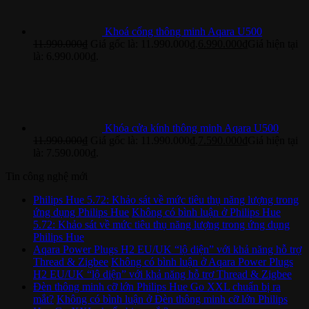
Khoá cổng thông minh Aqara U500
11.990.000
₫
Giá gốc là: 11.990.000₫.
6.990.000
₫
Giá hiện tại
là: 6.990.000₫.
Khóa cửa kính thông minh Aqara U500
11.990.000
₫
Giá gốc là: 11.990.000₫.
7.590.000
₫
Giá hiện tại
là: 7.590.000₫.
Tin công nghệ mới
Philips Hue 5.72: Khảo sát về mức tiêu thụ năng lượng trong
ứng dụng Philips Hue
Không có bình luận
ở Philips Hue
5.72: Khảo sát về mức tiêu thụ năng lượng trong ứng dụng
Philips Hue
Aqara Power Plugs H2 EU/UK “lộ diện” với khả năng hỗ trợ
Thread & Zigbee
Không có bình luận
ở Aqara Power Plugs
H2 EU/UK “lộ diện” với khả năng hỗ trợ Thread & Zigbee
Đèn thông minh cỡ lớn Philips Hue Go XXL chuẩn bị ra
mắt?
Không có bình luận
ở Đèn thông minh cỡ lớn Philips