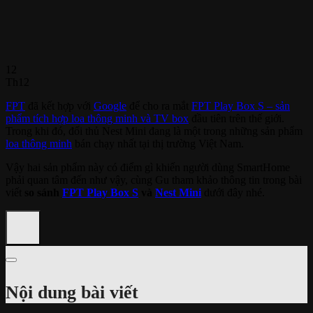
12
Th12
FPT
đã kết hợp với
Google
để cho ra mắt
FPT Play Box S – sản
phẩm tích hợp loa thông minh và TV box
đầu tiên trên thế giới.
Trong khi đó, đối thủ Nest Mini đang là một trong những sản phẩm
loa thông minh
bán chạy nhất tại thị trường Việt Nam.
Vậy hai sản phẩm này có điểm gì khiến người dùng SmartHome
phải quan tâm đến như vậy, cùng Gu tham khảo thông tin trong bài
viết
so sánh
FPT Play Box S
và
Nest Mini
dưới đây nhé.
Nội dung bài viết