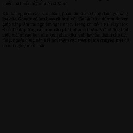
chiếc loa thuần túy như Nest Mini.
Khi trải nghiệm cả 2 sản phẩm, phần lớn khách hàng đánh giá rằng
loa của Google có âm bass rõ hơn
với cấu hình loa
40mm driver
giúp nâng tầm trải nghiệm nghe nhạc. Trong khi đó, FPT Play Box
S có thể
đáp ứng các nhu cầu phát nhạc cơ bản.
Với những hình
thức giải trí cao hơn như xem phim điện ảnh hay âm thanh cho tiệc
tùng, người dùng nên
kết nối thêm các thiết bị loa chuyên biệt
để
có trải nghiệm tốt nhất.