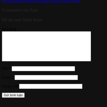
Hệ điều hành Fuchsia sắp xuất hiện trên Nest Audio
Comment của bạn
Để lại một bình luận
Nội dung
Tên
*
Email
*
Trang web