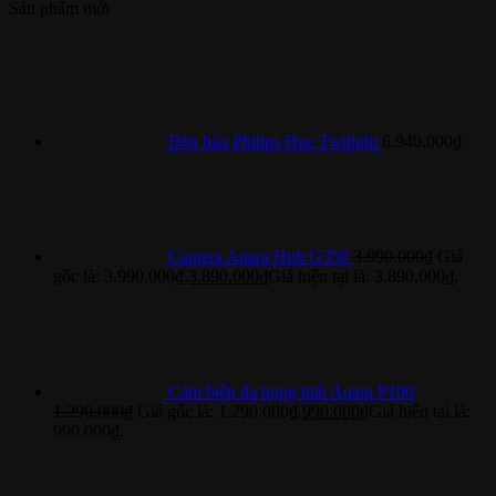
Sản phẩm mới
Đèn bàn Philips Hue Twilight
6.940.000
₫
Camera Aqara Hub G350
3.990.000
₫
Giá
gốc là: 3.990.000₫.
3.890.000
₫
Giá hiện tại là: 3.890.000₫.
Cảm biến đa trạng thái Aqara P100
1.290.000
₫
Giá gốc là: 1.290.000₫.
990.000
₫
Giá hiện tại là:
990.000₫.