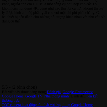
khác, người anh em HD sẽ là một công cụ phù hợp cho các TV
không cần nội dung 4K, cũng như các thiết bị cũ hơn không thể xử
lý được hình ảnh độ phân giải cao với một chi phí phải chăng. Cả
hai thiết bị đều dành cho những đối tượng khác nhau với nhu cầu sử
dụng cụ thể.
5/5 - (2 bình chọn)
Bài viết này được đăng trong
Đánh giá
,
Google Chromecast
,
Google Home
,
Google TV
,
Nhà thông minh
. Đánh dấu
liên kết
thường trực
.
TOP camera hoạt động tốt nhất với ứng dụng Google Home