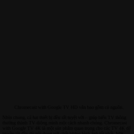
Chromecast with Google TV HD vẫn bao gồm củ nguồn.
Nhìn chung, cả hai thiết bị đều rất tuyệt vời – giúp biến TV thông
thường thành TV thông minh một cách nhanh chóng. Chromecast
with Google TV 4K là một sản phẩm quan trọng cho các TV 4K để
truyền tải đầy đủ nội dung với chất lượng hình ảnh tốt nhất. Mặt