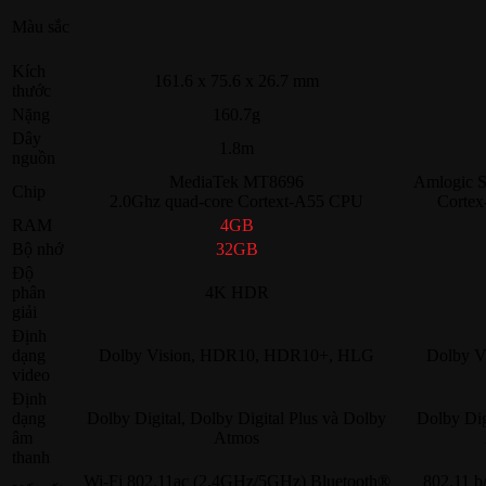
Màu sắc
Kích
161.6 x 75.6 x 26.7 mm
thước
Nặng
160.7g
Dây
1.8m
nguồn
MediaTek MT8696
Amlogic 
Chip
2.0Ghz quad-core Cortext-A55 CPU
Corte
RAM
4GB
Bộ nhớ
32GB
Độ
phân
4K HDR
giải
Định
dạng
Dolby Vision, HDR10, HDR10+, HLG
Dolby V
video
Định
dạng
Dolby Digital, Dolby Digital Plus và Dolby
Dolby Dig
âm
Atmos
thanh
Wi-Fi 802.11ac (2.4GHz/5GHz) Bluetooth®
802.11 b