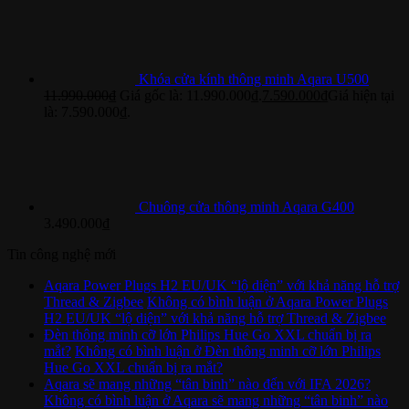
Khóa cửa kính thông minh Aqara U500
11.990.000
₫
Giá gốc là: 11.990.000₫.
7.590.000
₫
Giá hiện tại
là: 7.590.000₫.
Chuông cửa thông minh Aqara G400
3.490.000
₫
Tin công nghệ mới
Aqara Power Plugs H2 EU/UK “lộ diện” với khả năng hỗ trợ
Thread & Zigbee
Không có bình luận
ở Aqara Power Plugs
H2 EU/UK “lộ diện” với khả năng hỗ trợ Thread & Zigbee
Đèn thông minh cỡ lớn Philips Hue Go XXL chuẩn bị ra
mắt?
Không có bình luận
ở Đèn thông minh cỡ lớn Philips
Hue Go XXL chuẩn bị ra mắt?
Aqara sẽ mang những “tân binh” nào đến với IFA 2026?
Không có bình luận
ở Aqara sẽ mang những “tân binh” nào