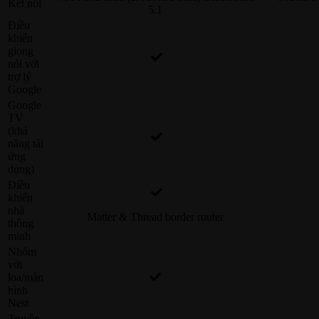
Kết nối
5.1
Điều
khiển
giọng
nói với
trợ lý
Google
Google
TV
(khả
năng tải
ứng
dụng)
Điều
khiển
nhà
Matter & Thread border router
thông
minh
Nhóm
với
loa/màn
hình
Nest
Truyền