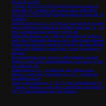
đến với IFA 2026?
[THÔNG BÁO] GU CÔNG NGHỆ chuyển địa điểm chi
nhánh TP. Hồ Chí Minh
Không có bình luận
ở [THÔNG
BÁO] GU CÔNG NGHỆ chuyển địa điểm chi nhánh TP. Hồ
Chí Minh
YubiKey firmware 5.8 – Mở rộng khả năng xác thực trong kỷ
nguyên AI
Không có bình luận
ở YubiKey firmware 5.8 – Mở
rộng khả năng xác thực trong kỷ nguyên AI
Philips Hue Festavia sắp có thêm 3 phiên bản mới
Không có
bình luận
ở Philips Hue Festavia sắp có thêm 3 phiên bản mới
Philips Hue phát triển camera hỗ trợ đồng bộ ánh sáng
Không
có bình luận
ở Philips Hue phát triển camera hỗ trợ đồng bộ
ánh sáng
Đèn tường Philips Hue Semeru lộ diện với phiên bản mới
Không có bình luận
ở Đèn tường Philips Hue Semeru lộ diện
với phiên bản mới
Philips Hue ver 5.71 – Cải tiến tính năng MotionAware
Không có bình luận
ở Philips Hue ver 5.71 – Cải tiến tính
năng MotionAware
OpenAI tăng cường bảo vệ GPT-5.6 bằng khóa bảo mật vật
lý YubiKey
Không có bình luận
ở OpenAI tăng cường bảo vệ
GPT-5.6 bằng khóa bảo mật vật lý YubiKey