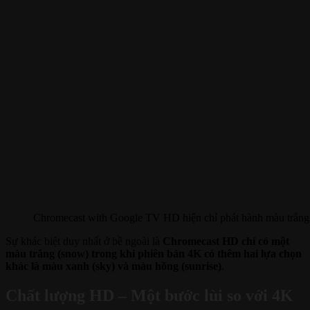
Chromecast with Google TV HD hiện chỉ phát hành màu trắng
Sự khác biệt duy nhất ở bề ngoài là
Chromecast HD chỉ có một
màu trắng (snow) trong khi phiên bản 4K có thêm hai lựa chọn
khác là màu xanh (sky) và màu hồng (sunrise)
.
Chất lượng HD – Một bước lùi so với 4K