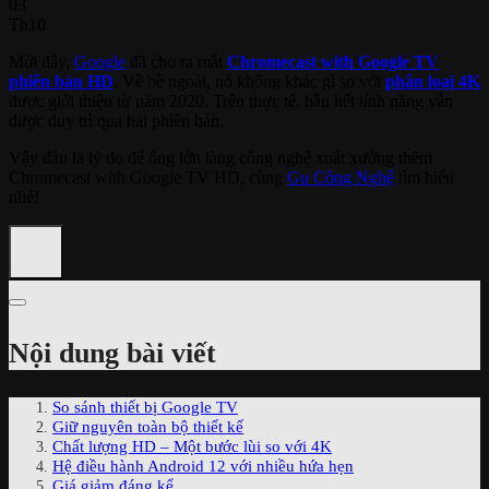
03
Th10
Mới đây,
Google
đã cho ra mắt
Chromecast with Google TV
phiên bản HD
. Về bề ngoài, nó không khác gì so với
phân loại 4K
được giới thiệu từ năm 2020. Trên thực tế, hầu hết tính năng vẫn
được duy trì qua hai phiên bản.
Vậy đâu là lý do để ông lớn làng công nghệ xuất xưởng thêm
Chromecast with Google TV HD, cùng
Gu Công Nghệ
tìm hiểu
nhé!
Nội dung bài viết
So sánh thiết bị Google TV
Giữ nguyên toàn bộ thiết kế
Chất lượng HD – Một bước lùi so với 4K
Hệ điều hành Android 12 với nhiều hứa hẹn
Giá giảm đáng kể