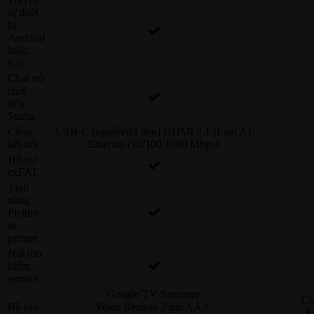
từ thiết
bị
Android
hoặc
iOS
Chơi trò
chơi
trên
Stadia
Cổng
USB-C (nguồn/dữ liệu) HDMI 2.1 (Loại A)
kết nối
Ethernet (10/100/1000 Mbps)
Hỗ trợ
exFAT
Tính
năng
Picture-
in-
picture
Nút tìm
kiếm
remote
Google TV Streamer
Ch
Bộ sản
Voice Remote 2 pin AAA
P