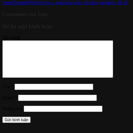
Nest Doorbell Wired Gen 2 xuất hiện sớm với mức giá được tiết lộ
Comment của bạn
Để lại một bình luận
Nội dung
Tên
*
Email
*
Trang web