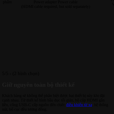
phẩm
Power adapter Power cable
V
(HDMI cable required, but sold separately)
5/5 - (2 bình chọn)
Giữ nguyên toàn bộ thiết kế
Khách hàng sẽ không thể phân biệt được hai thiết bị này khi đặt
cạnh nhau. Từ thiết kế hình bầu dục tối giản, bộ cáp HDMI gắn
liền, cổng USB-C cấp nguồn đến chiếc
điều khiển từ xa
, hệ thống
nút, bố cục đều tương đồng.