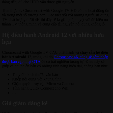
đáng tiếc, dù cho HDR vẫn được giữ nguyên.
Trên thực tế, Chromecast with Google TV HD có thể hoạt động ổn
và trong một số trường hợp. Đặc biệt đối với những người sử dụng
TV chất lượng dưới 4K thì đây sẽ là giải pháp tuyệt vời để biến nó
thành TV thông minh và cung cấp tài nguyên nội dung khổng lồ.
Hệ điều hành Android 12 với nhiều hứa
hẹn
Chromecast with Google TV được phát hành và
chạy sẵn hệ điều
hành Android 12
, trong khi đó
Chromecast 4K cũng sẽ sớm nhận
được bản cập nhật OTA
để có trải nghiệm tương tự. Điều này sẽ
giúp cả hai phiên bản có những tính năng hiện đại, chẳng hạn như:
Thay đổi kích thước văn bản
Khớp nội dung với khung hình
Chặn quyền truy cập Micro và Camera
Tính năng Quick Connect cho Wifi
…
Giá giảm đáng kể