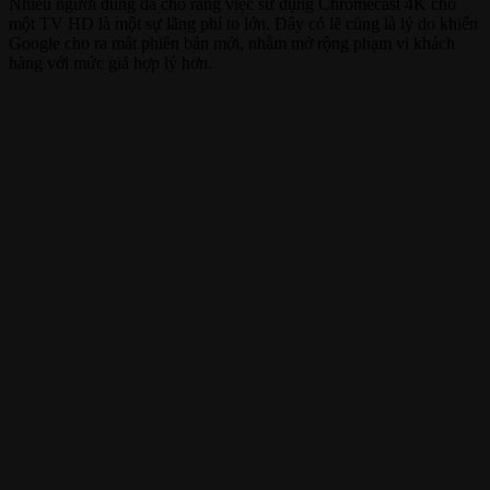
Nhiều người dùng đã cho rằng việc sử dụng Chromecast 4K cho
một TV HD là một sự lãng phí to lớn. Đây có lẽ cũng là lý do khiến
Google cho ra mắt phiên bản mới, nhằm mở rộng phạm vi khách
hàng với mức giá hợp lý hơn.