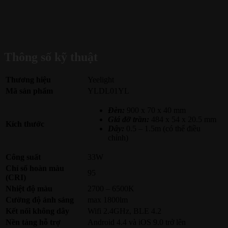
Thông số kỹ thuật
Thương hiệu
Yeelight
Mã sản phẩm
YLDL01YL
Đèn:
900 x 70 x 40 mm
Giá đỡ trần:
484 x 54 x 20.5 mm
Kích thước
Dây:
0.5 – 1.5m (có thể điều
chỉnh)
Công suất
33W
Chỉ số hoàn màu
95
(CRI)
Nhiệt độ màu
2700 – 6500K
Cường độ ánh sáng
max 1800lm
Kết nối không dây
Wifi 2.4GHz, BLE 4.2
Nền tảng hỗ trợ
Android 4.4 và iOS 9.0 trở lên