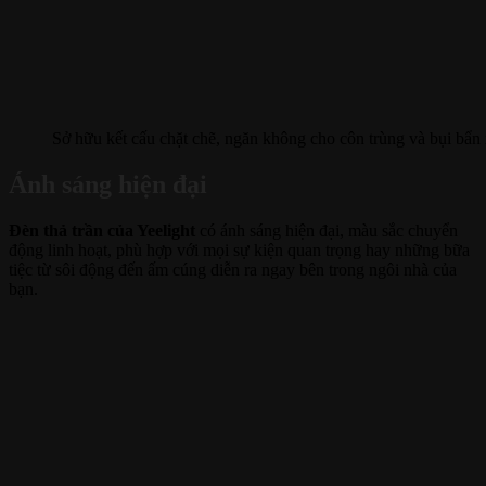
Sở hữu kết cấu chặt chẽ, ngăn không cho côn trùng và bụi bẩn xâ
Ánh sáng hiện đại
Đèn thả trần của Yeelight
có ánh sáng hiện đại, màu sắc chuyển
động linh hoạt, phù hợp với mọi sự kiện quan trọng hay những bữa
tiệc từ sôi động đến ấm cúng diễn ra ngay bên trong ngôi nhà của
bạn.