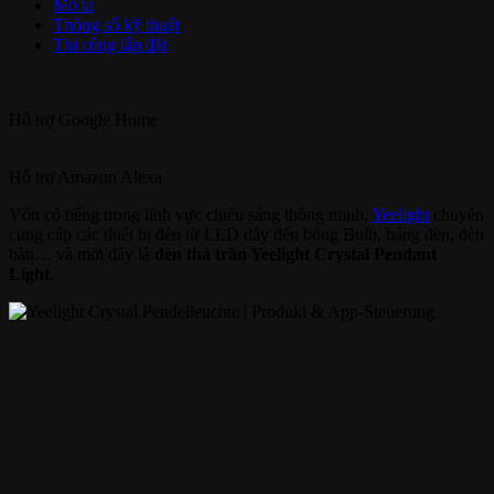
Mô tả
Thông số kỹ thuật
Thi công lắp đặt
Hỗ trợ
Google Home
Hỗ trợ
Amazon Alexa
Vốn có tiếng trong lĩnh vực chiếu sáng thông minh,
Yeelight
chuyên
cung cấp các thiết bị đèn từ LED dây đến bóng Bulb, bảng đèn, đèn
bàn… và mới đây là
đèn thả trần Yeelight Crystal Pendant
Light
.