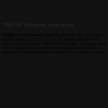
Thiết kế đơn giản, sang trọng
Yeelight Crystal Pendant Light
bao gồm thanh đèn và dây cáp có
thể điều chỉnh độ cao từ 0.5 – 1.5m, sao cho phù hợp với không
gian và nhu cầu sử dụng. Thiết kế bo tròn tối giản, sang trọng, mang
đến cho ngôi nhà của bạn một vẻ ngoài hiện đại. Nguồn điện tích
hợp làm cho nó trông đỡ rườm rà hơn hầu hết các loại đèn cùng loại.