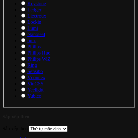
Keystone
Ledger
Liectroux
Lockin
Lumi
Nanoleaf
onn.
Philips
Philips Hue
Philips WiZ
Ring
Sensibo
Vconnex
VinCSS
Yeelight
Yubico
Sắp xếp theo
Sắp xếp theo