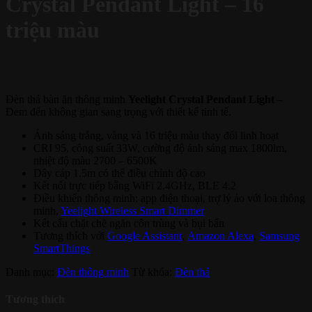
Crystal Pendant Light – 16
triệu màu
Đèn thả bàn ăn thông minh
Yeelight Crystal Pendant Light
–
Đem đến không gian sang trọng với thiết kế tinh tế.
Ánh sáng trắng, vàng và 16 triệu màu thay đổi linh hoạt
CRI 95, công suất 33W, cường độ ánh sáng max 1800lm,
nhiệt độ màu 2700 – 6500K
Dây cáp 1.5m có thể điều chỉnh độ cao
Kết nối trực tiếp bằng WiFi 2.4GHz, BLE 4.2
Điều khiển thông minh: app điện thoại, trợ lý ảo với loa thông
minh,
Yeelight Wireless Smart Dimmer
Kết cấu chặt chẽ ngăn côn trùng và bụi bẩn
Tương thích với
Google Assistant
,
Amazon Alexa
,
Samsung
SmartThings
Danh mục:
Đèn thông minh
Từ khóa:
Đèn thả
Tương thích