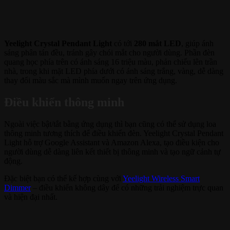
Yeelight Crystal Pendant Light
có tới
280 mắt LED
, giúp ánh
sáng phân tán đều, tránh gây chói mắt cho người dùng. Phần đèn
quang học phía trên có ánh sáng 16 triệu màu, phản chiếu lên trần
nhà, trong khi mặt LED phía dưới có ánh sáng trắng, vàng, dễ dàng
thay đổi màu sắc mà mình muốn ngay trên ứng dụng.
Điều khiển thông minh
Ngoài việc bật/tắt bằng ứng dụng thì bạn cũng có thể sử dụng loa
thông minh tương thích để điều khiển đèn. Yeelight Crystal Pendant
Light hỗ trợ Google Assistant và Amazon Alexa, tạo điều kiện cho
người dùng dễ dàng liên kết thiết bị thông minh và tạo ngữ cảnh tự
động.
Đặc biệt bạn có thể kế hợp cùng với
Yeelight Wireless Smart
Dimmer
– điều khiển không dây để có những trải nghiệm trực quan
và hiện đại nhất.