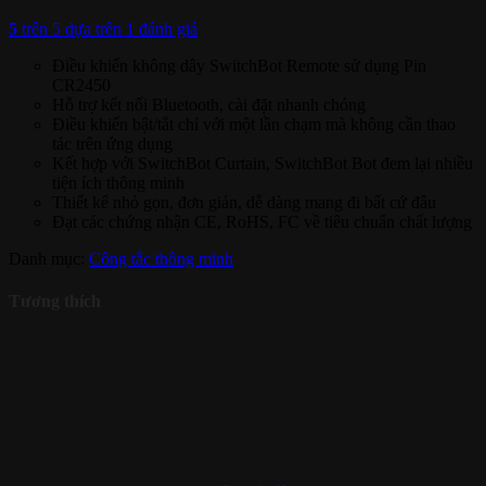
5
trên 5 dựa trên
1
đánh giá
Điều khiển không dây SwitchBot Remote sử dụng Pin
CR2450
Hỗ trợ kết nối Bluetooth, cài đặt nhanh chóng
Điều khiển bật/tắt chỉ với một lần chạm mà không cần thao
tác trên ứng dụng
Kết hợp với SwitchBot Curtain, SwitchBot Bot đem lại nhiều
tiện ích thông minh
Thiết kế nhỏ gọn, đơn giản, dễ dàng mang đi bất cứ đâu
Đạt các chứng nhận CE, RoHS, FC về tiêu chuẩn chất lượng
Danh mục:
Công tắc thông minh
Tương thích