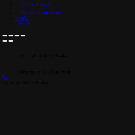
Ví lạnh Ledger
Khóa bảo mật Yubico
Tin tức
Liên hệ
Chat Zalo: 0842 008 444
Messenger: Gu Công Nghệ
Gọi mua: 0842 008 444