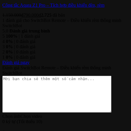
Công tắc Aqara Z1 Pro – Tích hợp điều khiển đèn, rèm
1.150.000
₫
790.000
₫
2.725
đã bán
1 đánh giá cho
SwitchBot Remote – Điều khiển rèm thông minh
SwitchBot
5.0
Đánh giá trung bình
5
100%
| 1 đánh giá
4
0%
| 0 đánh giá
3
0%
| 0 đánh giá
2
0%
| 0 đánh giá
1
0%
| 0 đánh giá
Đánh giá ngay
Đánh giá SwitchBot Remote – Điều khiển rèm thông minh
SwitchBot
Chọn ảnh
Chọn video
0 ký tự (Tối thiểu 10)