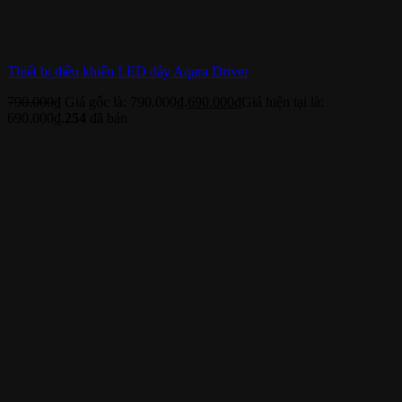
Thiết bị điều khiển LED dây Aqara Driver
790.000
₫
Giá gốc là: 790.000₫.
690.000
₫
Giá hiện tại là:
690.000₫.
254
đã bán