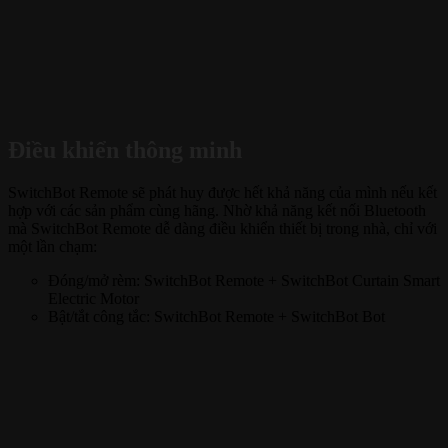
Điều khiển thông minh
SwitchBot Remote sẽ phát huy được hết khả năng của mình nếu kết
hợp với các sản phẩm cùng hãng. Nhờ khả năng kết nối Bluetooth
mà SwitchBot Remote dễ dàng điều khiển thiết bị trong nhà, chỉ với
một lần chạm:
Đóng/mở rèm: SwitchBot Remote + SwitchBot Curtain Smart
Electric Motor
Bật/tắt công tắc: SwitchBot Remote + SwitchBot Bot