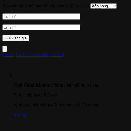
+
Bạn cảm thấy thế nào về sản phẩm? (Chọn sao)
Tất cả
5
4
3
2
1
Có video
Có ảnh
Ngô Công Khanh
Chứng nhận đã mua hàng
Được xếp hạng
5
5 sao
Nhỏ gọn, kết nối qua Bluetooth, cài đặt nhanh
Trả lời