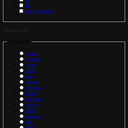
4K
Full HD 1080p
Thương hiệu
Thương hiệu
Aeotec
Amazon
Apple
Aqara
eufy
Google
Keystone
Ledger
Liectroux
Lockin
Lumi
Nanoleaf
onn.
Philips