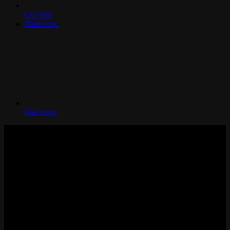
Gọi mua
Danh mục
Đầu trang
Nhà thông minh và Thiết bị công nghệ cao cấp