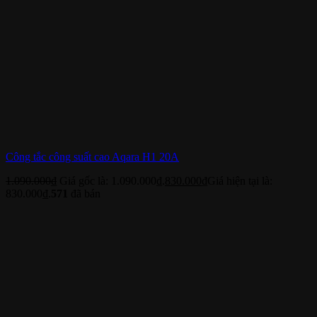
Công tắc công suất cao Aqara H1 20A
1.090.000
₫
Giá gốc là: 1.090.000₫.
830.000
₫
Giá hiện tại là:
830.000₫.
571
đã bán