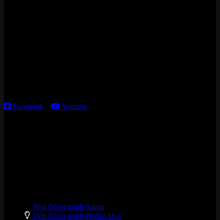
Zalo/Whatsapp:
0842 008 444
Cửa hàng HN:
15 ngõ 113 Hoàng Cầu, P. Đống Đa, TP. HN
Kho giao HCM
:
179 Nguyễn Cư Trinh, P. Cầu Ông Lãnh, TP. HCM
Thời gian làm việc:
T2 – T6: 8h30 – 12h00; 13h30 – 18h00
T7 – CN: 8h30 – 12h00; 13h30 – 16h00
Facebook
–
Youtube
DANH MỤC SẢN PHẨM
Nhà thông minh Aqara
Đèn thông minh Philips Hue