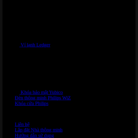
Ví lạnh Ledger
Khóa bảo mật Yubico
Đèn thông minh Philips WiZ
Khóa cửa Philips
HỖ TRỢ KHÁCH HÀNG
Liên hệ
Lắp đặt Nhà thông minh
Hướng dẫn sử dụng