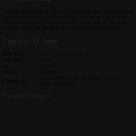
Mọi thao tác thiết lập đều diễn ra nhanh chóng ngay trong ứng dụng
SwitchBot trên thiết bị di động. Với đặc tính không dây, sử dụng
Pin, người dùng có thể mang theo và sử dụng ở bất cứ đâu trong
nhà, thay vì thao tác bật/tắt trong ứng dụng như thông thường.
Thông số kỹ thuật
Kích thước
37.1 x 43.1 x 13.4mm
Cân nặng
17.7g
Pin
CR2450
Kết nối
Bluetooth
Đạt các chứng nhận CE, RoHS, FC về tiêu
Chứng chỉ
chuẩn chất lượng
Sản phẩm tương tự