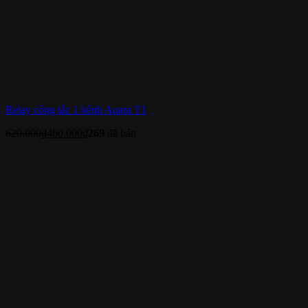
Relay công tắc 1 kênh Aqara T1
620.000
₫
460.000
₫
269
đã bán