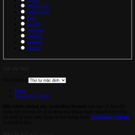
Philips Hue
Philips WiZ
Ring
Sensibo
Vconnex
VinCSS
Yeelight
Yubico
Sắp xếp theo
Sắp xếp theo
Mô tả
Thông số kỹ thuật
Điều khiển không dây SwitchBot Remote
hứa hẹn sẽ đem đến
nhiều tiện ích với vô số tự động hóa thông minh khi kết hợp cùng
các thiết bị khác như động cơ rèm thông minh
SwitchBot Curtain
,
SwitchBot Bot…