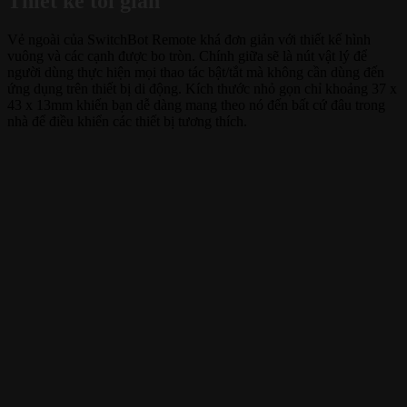
Thiết kế tối giản
Vẻ ngoài của SwitchBot Remote khá đơn giản với thiết kế hình
vuông và các cạnh được bo tròn. Chính giữa sẽ là nút vật lý để
người dùng thực hiện mọi thao tác bật/tắt mà không cần dùng đến
ứng dụng trên thiết bị di động. Kích thước nhỏ gọn chỉ khoảng 37 x
43 x 13mm khiến bạn dễ dàng mang theo nó đến bất cứ đâu trong
nhà để điều khiển các thiết bị tương thích.