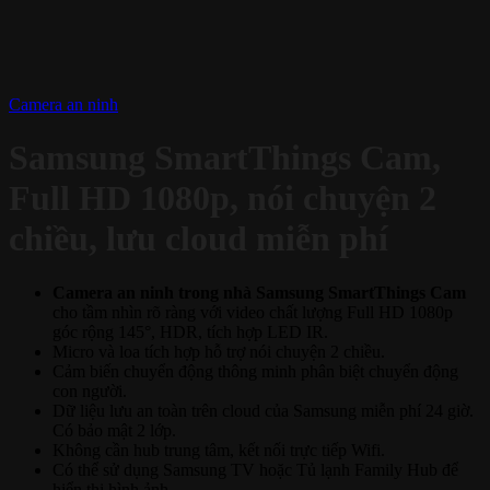
Camera an ninh
Samsung SmartThings Cam,
Full HD 1080p, nói chuyện 2
chiều, lưu cloud miễn phí
Camera an ninh trong nhà Samsung SmartThings Cam
cho tầm nhìn rõ ràng với video chất lượng Full HD 1080p
góc rộng 145°, HDR, tích hợp LED IR.
Micro và loa tích hợp hỗ trợ nói chuyện 2 chiều.
Cảm biến chuyển động thông minh phân biệt chuyển động
con người.
Dữ liệu lưu an toàn trên cloud của Samsung miễn phí 24 giờ.
Có bảo mật 2 lớp.
Không cần hub trung tâm, kết nối trực tiếp Wifi.
Có thể sử dụng Samsung TV hoặc Tủ lạnh Family Hub để
hiển thị hình ảnh.