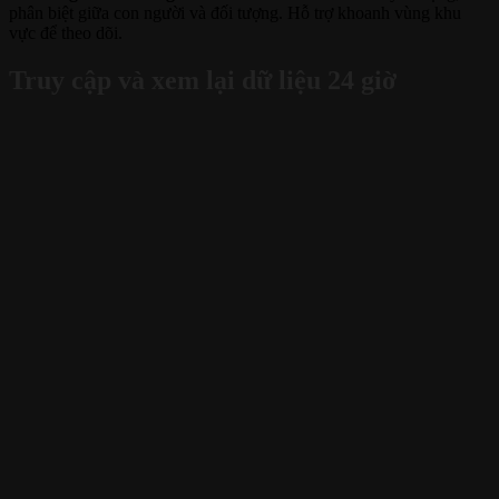
phân biệt giữa con người và đối tượng. Hỗ trợ khoanh vùng khu
vực để theo dõi.
Truy cập và xem lại dữ liệu 24 giờ