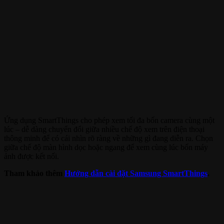
Ứng dụng SmartThings cho phép xem tối đa bốn camera cùng một
lúc – dễ dàng chuyển đổi giữa nhiều chế độ xem trên điện thoại
thông minh để có cái nhìn rõ ràng về những gì đang diễn ra. Chọn
giữa chế độ màn hình dọc hoặc ngang để xem cùng lúc bốn máy
ảnh được kết nối.
Tham khảo thêm
Hướng dẫn cài đặt Samsung SmartThings
.