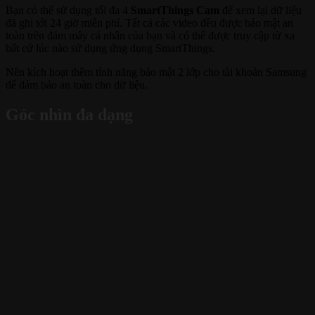
Bạn có thể sử dụng tối đa 4
SmartThings Cam
để xem lại dữ liệu
đã ghi tới 24 giờ miễn phí. Tất cả các video đều được bảo mật an
toàn trên đám mây cá nhân của bạn và có thể được truy cập từ xa
bất cứ lúc nào sử dụng ứng dụng SmartThings.
Nên kích hoạt thêm tính năng bảo mật 2 lớp cho tài khoản Samsung
để đảm bảo an toàn cho dữ liệu.
Góc nhìn đa dạng