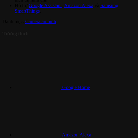
Hỗ trợ
Google Assistant
,
Amazon Alexa
và
Samsung
SmartThings
.
Danh mục:
Camera an ninh
Tương thích
Google Home
Amazon Alexa