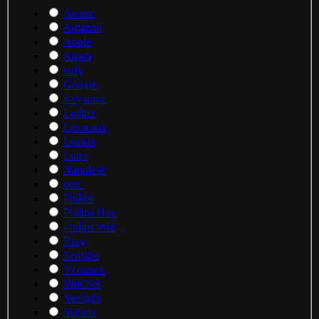
Aeotec
Amazon
Apple
Aqara
eufy
Google
Keystone
Ledger
Liectroux
Lockin
Lumi
Nanoleaf
onn.
Philips
Philips Hue
Philips WiZ
Ring
Sensibo
Vconnex
VinCSS
Yeelight
Yubico