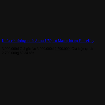
Khóa cửa thông minh Aqara U50, có Matter, hỗ trợ HomeKey
3.990.000
₫
Giá gốc là: 3.990.000₫.
2.790.000
₫
Giá hiện tại là:
2.790.000₫.
60
đã bán