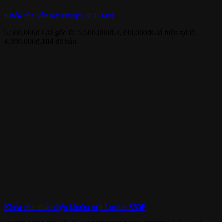
Khóa cửa vân tay Philips DDL609
5.500.000
₫
Giá gốc là: 5.500.000₫.
4.390.000
₫
Giá hiện tại là:
4.390.000₫.
104
đã bán
Khóa cửa nhận diện khuôn mặt Lockin S50F