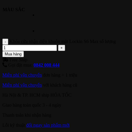
MÀU SẮC
Khóa cửa nhận diện khuôn mặt Lockin S6 Max số lượng
Mua hàng
Free Ship
Gọi đặt mua:
0842 008 444
Miễn phí vận chuyển
đơn hàng > 1 triệu
Miễn phí vận chuyển
với khách hàng cũ
Hà Nội & TP. HCM ship HỎA TỐC
Giao hàng toàn quốc 3 - 4 ngày
Thanh toán khi nhận hàng
Lỗi kỹ thuật
đổi ngay sản phẩm mới