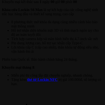
Khuyến mại kết thúc sau
1
ngày
00
giờ
00
phút
00
Khóa cửa Lockin S6 Max
là sự kết hợp của các công nghệ sinh
trắc học hàng đầu và thiết kế sang trọng, cao cấp
8 phương thức mở khóa đa dạng cùng nhiều cảnh báo bảo
mật thông minh
Hỗ trợ nhận diện khuôn mặt 3D và tĩnh mạch ngón tay cho
độ an toàn tuyệt đối
Tích hợp camera kép và màn hình hiển thị 4.7-inch sắc nét
Pin dung lượng cao, hỗ trợ sạc khẩn cấp Type-C
Lõi khóa cấp C (cấp cao nhất), thân khóa tự động siêu nhẹ,
vận hành êm ái
Phiên bản Quốc tế. Bảo hành chính hãng 24 tháng.
Khuyến mại tháng 8
:
Miễn phí thi công lắp đặt chuyên nghiệp, nhanh chóng.
Tặng kèm
thẻ từ Lockin NFC
trị giá 100.000đ, số lượng có
hạn.