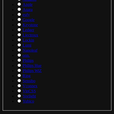
Apple
Aqara
eufy
Google
Keystone
Ledger
Liectroux
Lockin
Lumi
Nanoleaf
onn.
Philips
Philips Hue
Philips WiZ
Ring
Sensibo
Vconnex
VinCSS
Yeelight
Yubico