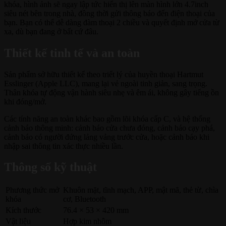
khóa, hình ảnh sẽ ngay lập tức hiển thị lên màn hình lớn 4.7inch
siêu nét bên trong nhà, đồng thời gửi thông báo đến điện thoại của
bạn. Bạn có thể dễ dàng đàm thoại 2 chiều và quyết định mở cửa từ
xa, dù bạn đang ở bất cứ đâu.
Thiết kế tinh tế và an toàn
Sản phẩm sở hữu thiết kế theo triết lý của huyền thoại Hartmut
Esslinger (Apple LLC), mang lại vẻ ngoài tinh giản, sang trọng.
Thân khóa tự động vận hành siêu nhẹ và êm ái, không gây tiếng ồn
khi đóng/mở.
Các tính năng an toàn khác bao gồm lõi khóa cấp C, và hệ thống
cảnh báo thông minh: cảnh báo cửa chưa đóng, cảnh báo cạy phá,
cảnh báo có người đứng lảng vảng trước cửa, hoặc cảnh báo khi
nhập sai thông tin xác thực nhiều lần.
Thông số kỹ thuật
Phương thức mở
Khuôn mặt, tĩnh mạch, APP, mật mã, thẻ từ, chìa
khóa
cơ, Bluetooth
Kích thước
76.4 × 53 × 420 mm
Vật liệu
Hợp kim nhôm