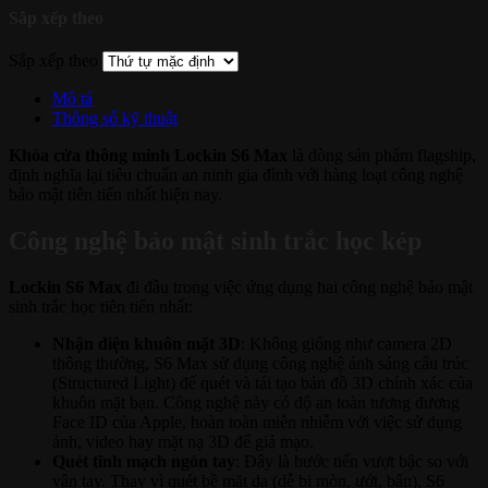
Sắp xếp theo
Sắp xếp theo
Mô tả
Thông số kỹ thuật
Khóa cửa thông minh Lockin S6 Max
là dòng sản phẩm flagship,
định nghĩa lại tiêu chuẩn an ninh gia đình với hàng loạt công nghệ
bảo mật tiên tiến nhất hiện nay.
Công nghệ bảo mật sinh trắc học kép
Lockin S6 Max
đi đầu trong việc ứng dụng hai công nghệ bảo mật
sinh trắc học tiên tiến nhất:
Nhận diện khuôn mặt 3D
: Không giống như camera 2D
thông thường, S6 Max sử dụng công nghệ ánh sáng cấu trúc
(Structured Light) để quét và tái tạo bản đồ 3D chính xác của
khuôn mặt bạn. Công nghệ này có độ an toàn tương đương
Face ID của Apple, hoàn toàn miễn nhiễm với việc sử dụng
ảnh, video hay mặt nạ 3D để giả mạo.
Quét tĩnh mạch ngón tay
: Đây là bước tiến vượt bậc so với
vân tay. Thay vì quét bề mặt da (dễ bị mòn, ướt, bẩn), S6