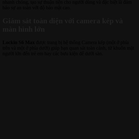
nhanh chóng, tạo sự thuận tiện cho người dùng và đặc biệt là đảm
bảo sự an toàn với độ bảo mật cao.
Giám sát toàn diện với camera kép và
màn hình lớn
Lockin S6 Max
được trang bị hệ thống Camera kép (một ở phía
trên và một ở phía dưới) giúp bạn quan sát toàn cảnh, từ khuôn mặt
người lớn đến trẻ em hay các bưu kiện để dưới sàn.