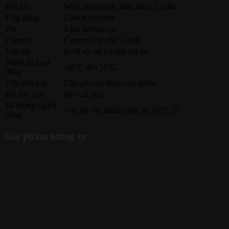
Kết nối
WiFi, Bluetooth, đàm thoại 2 chiều
Ứng dụng
Lockin Security
Pin
2 pin lithium sạc
Camera
Camera kép trên + dưới
Mật mã
6–10 số, hỗ trợ mật mã ảo
Nhiệt độ hoạt
-20°C đến 55°C
động
Cửa phù hợp
Cửa gỗ, cửa thép, cửa nhôm…
Độ dày cửa
40–120 mm
Số lượng người
Vân tay 50, khuôn mặt 50, NFC 25
dùng
Sản phẩm tương tự