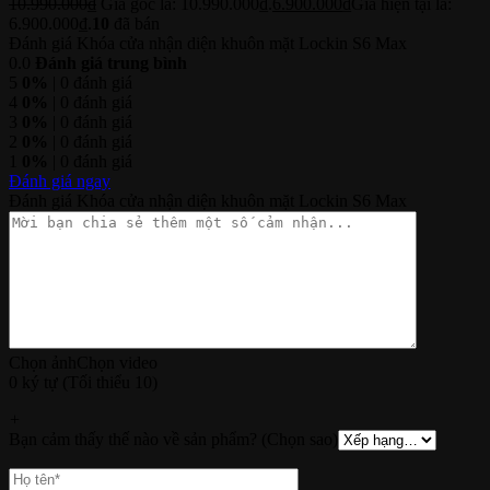
10.990.000
₫
Giá gốc là: 10.990.000₫.
6.900.000
₫
Giá hiện tại là:
6.900.000₫.
10
đã bán
Đánh giá Khóa cửa nhận diện khuôn mặt Lockin S6 Max
0.0
Đánh giá trung bình
5
0%
| 0 đánh giá
4
0%
| 0 đánh giá
3
0%
| 0 đánh giá
2
0%
| 0 đánh giá
1
0%
| 0 đánh giá
Đánh giá ngay
Đánh giá Khóa cửa nhận diện khuôn mặt Lockin S6 Max
Chọn ảnh
Chọn video
0 ký tự (Tối thiểu 10)
+
Bạn cảm thấy thế nào về sản phẩm? (Chọn sao)