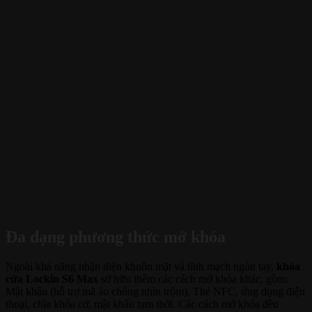
Đa dạng phương thức mở khóa
Ngoài khả năng nhận diện khuôn mặt và tĩnh mạch ngón tay,
khóa
cửa Lockin S6 Max
sở hữu thêm các cách mở khóa khác, gồm:
Mật khẩu (hỗ trợ mã ảo chống nhìn trộm), Thẻ NFC, ứng dụng điện
thoại, chìa khóa cơ, mật khẩu tạm thời. Các cách mở khóa đều