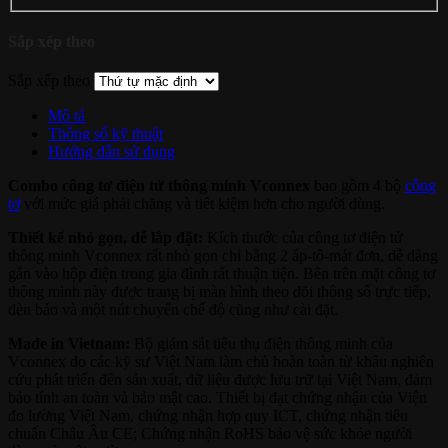
Sắp xếp theo
Sắp xếp theo
Mô tả
Thông số kỹ thuật
Hướng dẫn sử dụng
Combo công tơ điện tử thông minh Vconnex
bao gồm 4 bộ
công
tơ
với mức giá phải chăng và tiết kiệm hơn cho người dùng.
Thiết kế nhỏ gọn, dễ lắp đặt:
Kích thước của công tơ điện tử
thông minh Vconnex rất nhỏ gọn chỉ bằng 2 áp-tô-mát đơn, dễ dàng
gắn vào hộp điện trong gia đình rất thuận tiện. Bên trên mặt công tơ
thông minh này được trang bị màn hình theo dõi thông số trực tiếp,
đèn báo và một nút chuyển chế độ cũng như cài đặt.
Made in Vietnam:
Bộ giám sát tiêu thụ điện thông minh của
Vconnex do các kỹ sư Việt Nam làm chủ hoàn toàn từ khâu nghiên
cứu phát triển đến sản xuất, dữ liệu được lưu trữ tại Việt Nam, đảm
bảo tính an toàn và bảo mật cao. Thiết bị đạt chứng nhận của Viện
đo lường Việt Nam, chứng nhận hợp quy ICT, chứng nhận tiêu
chuẩn Châu Âu CE; Chứng nhận RoHS bảo vệ sức khỏe người