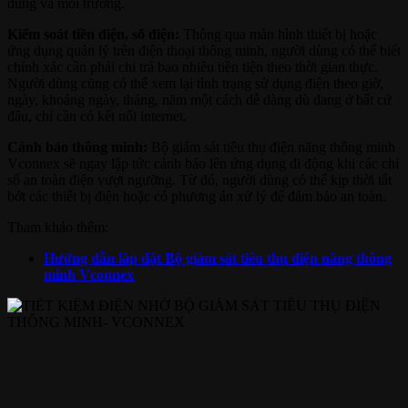
dùng và môi trường.
Kiểm soát tiền điện, số điện:
Thông qua màn hình thiết bị hoặc
ứng dụng quản lý trên điện thoại thông minh, người dùng có thể biết
chính xác cần phải chi trả bao nhiêu tiền tiện theo thời gian thực.
Người dùng cũng có thể xem lại tình trạng sử dụng điện theo giờ,
ngày, khoảng ngày, tháng, năm một cách dễ dàng dù đang ở bất cứ
đâu, chỉ cần có kết nối internet.
Cảnh báo thông minh:
Bộ giám sát tiêu thụ điện năng thông minh
Vconnex sẽ ngay lập tức cảnh báo lên ứng dụng di động khi các chỉ
số an toàn điện vượt ngưỡng. Từ đó, người dùng có thể kịp thời tắt
bớt các thiết bị điện hoặc có phương án xử lý để đảm bảo an toàn.
Tham khảo thêm:
Hướng dẫn lắp đặt Bộ giảm sát tiêu thụ điện năng thông
minh Vconnex