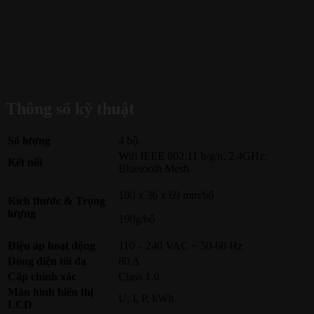
Thông số kỹ thuật
Số lượng
4 bộ
Wifi IEEE 802.11 b/g/n, 2.4GHz;
Kết nối
Bluetooth Mesh
100 x 36 x 69 mm/bộ
Kích thước & Trọng
lượng
190g/bộ
Điện áp hoạt động
110 – 240 VAC ~ 50-60 Hz
Dòng điện tối đa
80 A
Cấp chính xác
Class 1.0
Màn hình hiển thị
U, I, P, kWh
LCD