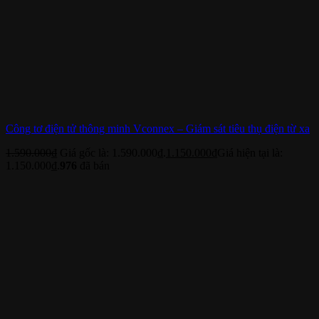
Công tơ điện tử thông minh Vconnex – Giám sát tiêu thụ điện từ xa
1.590.000
₫
Giá gốc là: 1.590.000₫.
1.150.000
₫
Giá hiện tại là:
1.150.000₫.
976
đã bán