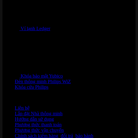
Ví lạnh Ledger
Khóa bảo mật Yubico
Đèn thông minh Philips WiZ
Khóa cửa Philips
HỖ TRỢ KHÁCH HÀNG
Liên hệ
Lắp đặt Nhà thông minh
Hướng dẫn sử dụng
Phương thức thanh toán
Phương thức vận chuyển
Chính sách kiểm hàng
,
đổi trả
,
bảo hành