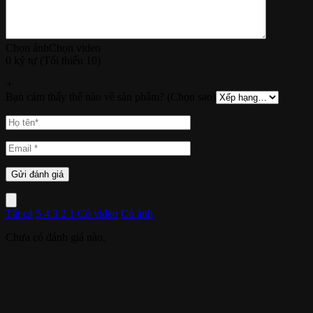
Chọn ảnh
Chọn video
0 ký tự (Tối thiểu 10)
+
Bạn cảm thấy thế nào về sản phẩm? (Chọn sao)
Tất cả
5
4
3
2
1
Có video
Có ảnh
Chưa có đánh giá nào.