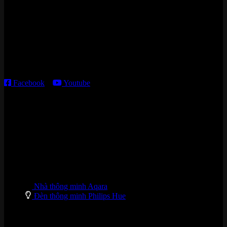
15 ngõ 113 Hoàng Cầu, P. Đống Đa, TP. HN
Kho giao HCM
:
179 Nguyễn Cư Trinh, P. Cầu Ông Lãnh, TP. HCM
Thời gian làm việc:
T2 – T6: 8h30 – 12h00; 13h30 – 18h00
T7 – CN: 8h30 – 12h00; 13h30 – 16h00
Facebook
–
Youtube
DANH MỤC SẢN PHẨM
Nhà thông minh Aqara
Đèn thông minh Philips Hue