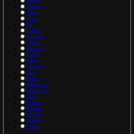
Aeotec
Amazon
Apple
Aqara
eufy
Google
Keystone
Ledger
Liectroux
Lockin
Lumi
Nanoleaf
onn.
Philips
Philips Hue
Philips WiZ
Ring
Sensibo
Vconnex
VinCSS
Yeelight
Yubico