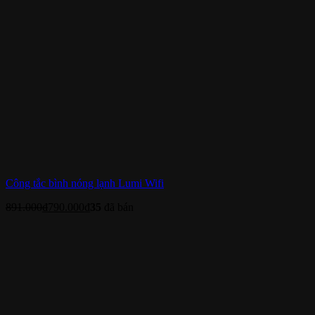
Công tắc bình nóng lạnh Lumi Wifi
891.000
₫
790.000
₫
35
đã bán