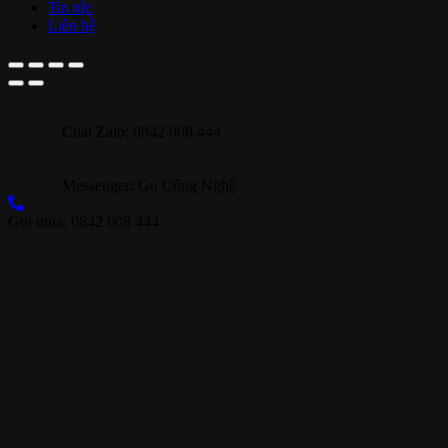
Tin tức
Liên hệ
Chat Zalo: 0842 008 444
Messenger: Gu Công Nghệ
Gọi mua: 0842 008 444