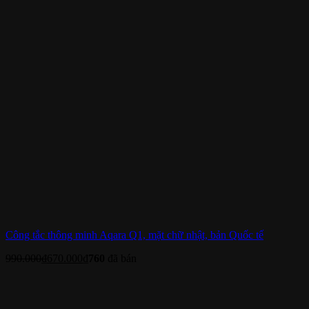
Công tắc thông minh Aqara Q1, mặt chữ nhật, bản Quốc tế
990.000
₫
670.000
₫
760
đã bán