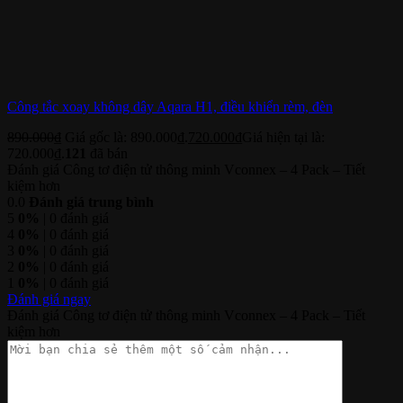
Công tắc xoay không dây Aqara H1, điều khiển rèm, đèn
890.000
₫
Giá gốc là: 890.000₫.
720.000
₫
Giá hiện tại là:
720.000₫.
121
đã bán
Đánh giá Công tơ điện tử thông minh Vconnex – 4 Pack – Tiết
kiệm hơn
0.0
Đánh giá trung bình
5
0%
| 0 đánh giá
4
0%
| 0 đánh giá
3
0%
| 0 đánh giá
2
0%
| 0 đánh giá
1
0%
| 0 đánh giá
Đánh giá ngay
Đánh giá Công tơ điện tử thông minh Vconnex – 4 Pack – Tiết
kiệm hơn