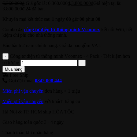
6.360.000
₫
Giá gốc là: 6.360.000₫.
3.800.000
₫
Giá hiện tại là:
3.800.000₫.
24
đã bán
Khuyến mại kết thúc sau
1
ngày
00
giờ
00
phút
00
Combo 4x
công tơ điện tử thông minh Vconnex
kết nối Wifi, tiết
kiệm chi phí cho nhà thông minh.
Bảo hành 2 năm chính hãng. Giá đã bao gồm VAT.
Công tơ điện tử thông minh Vconnex - 4 Pack - Tiết kiệm hơn
số lượng
Mua hàng
Free Ship
Gọi đặt mua:
0842 008 444
Miễn phí vận chuyển
đơn hàng > 1 triệu
Miễn phí vận chuyển
với khách hàng cũ
Hà Nội & TP. HCM ship HỎA TỐC
Giao hàng toàn quốc 3 - 4 ngày
Thanh toán khi nhận hàng