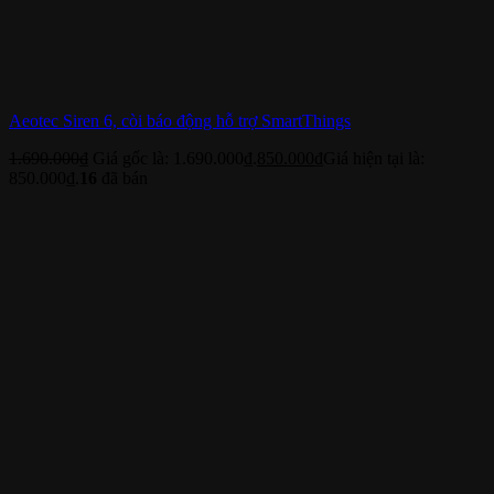
Aeotec Siren 6, còi báo động hỗ trợ SmartThings
1.690.000
₫
Giá gốc là: 1.690.000₫.
850.000
₫
Giá hiện tại là:
850.000₫.
16
đã bán