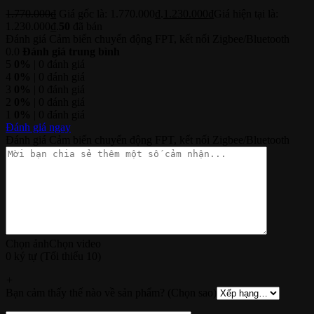
1.770.000
₫
Giá gốc là: 1.770.000₫.
1.230.000
₫
Giá hiện tại là:
1.230.000₫.
50
đã bán
Đánh giá Cảm biến chuyển động FPT, kết nối Zigbee/Bluetooth
0.0
Đánh giá trung bình
5
0%
| 0 đánh giá
4
0%
| 0 đánh giá
3
0%
| 0 đánh giá
2
0%
| 0 đánh giá
1
0%
| 0 đánh giá
Đánh giá ngay
Đánh giá Cảm biến chuyển động FPT, kết nối Zigbee/Bluetooth
Chọn ảnh
Chọn video
0 ký tự (Tối thiểu 10)
+
Bạn cảm thấy thế nào về sản phẩm? (Chọn sao)