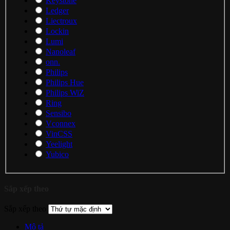
Keystone
Ledger
Liectroux
Lockin
Lumi
Nanoleaf
onn.
Philips
Philips Hue
Philips WiZ
Ring
Sensibo
Vconnex
VinCSS
Yeelight
Yubico
Sắp xếp theo
Sắp xếp theo
Mô tả