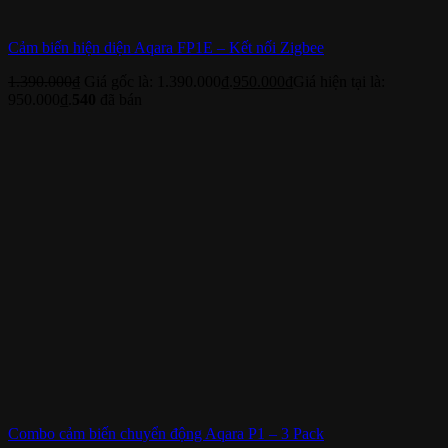
Cảm biến hiện diện Aqara FP1E – Kết nối Zigbee
1.390.000
₫
Giá gốc là: 1.390.000₫.
950.000
₫
Giá hiện tại là:
950.000₫.
540
đã bán
Combo cảm biến chuyển động Aqara P1 – 3 Pack