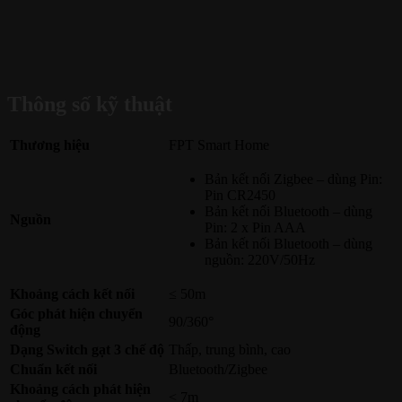
Thông số kỹ thuật
Thương hiệu
FPT Smart Home
Bản kết nối Zigbee – dùng Pin:
Pin CR2450
Bản kết nối Bluetooth – dùng
Nguồn
Pin: 2 x Pin AAA
Bản kết nối Bluetooth – dùng
nguồn: 220V/50Hz
Khoảng cách kết nối
≤ 50m
Góc phát hiện chuyển
90/360°
động
Dạng Switch gạt 3 chế độ
Thấp, trung bình, cao
Chuẩn kết nối
Bluetooth/Zigbee
Khoảng cách phát hiện
< 7m