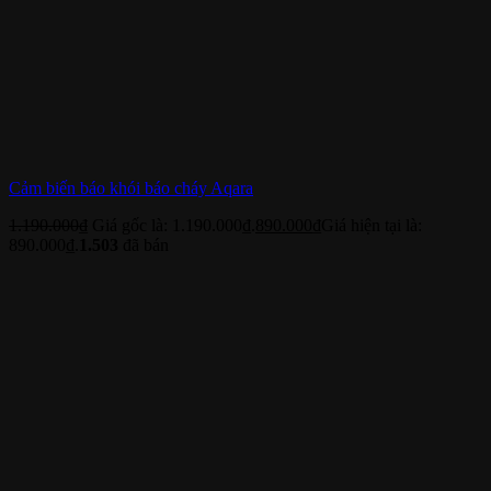
Cảm biến báo khói báo cháy Aqara
1.190.000
₫
Giá gốc là: 1.190.000₫.
890.000
₫
Giá hiện tại là:
890.000₫.
1.503
đã bán