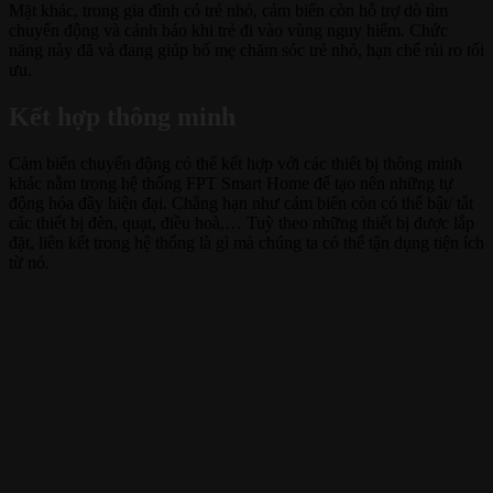
Mặt khác, trong gia đình có trẻ nhỏ, cảm biến còn hỗ trợ dò tìm
chuyển động và cảnh báo khi trẻ đi vào vùng nguy hiểm. Chức
năng này đã và đang giúp bố mẹ chăm sóc trẻ nhỏ, hạn chế rủi ro tối
ưu.
Kết hợp thông minh
Cảm biến chuyển động có thể kết hợp với các thiết bị thông minh
khác nằm trong hệ thống FPT Smart Home để tạo nên những tự
động hóa đầy hiện đại. Chẳng hạn như cảm biến còn có thể bật/ tắt
các thiết bị đèn, quạt, điều hoà,… Tuỳ theo những thiết bị được lắp
đặt, liên kết trong hệ thống là gì mà chúng ta có thể tận dụng tiện ích
từ nó.