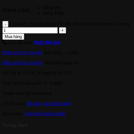
Dùng Pin
PHÂN LOẠI
Dùng Điện
Cảm biến chuyển động FPT, kết nối Zigbee/Bluetooth số lượng
Mua hàng
Gọi đặt mua:
0842 008 444
Miễn phí vận chuyển
đơn hàng > 1 triệu
Miễn phí vận chuyển
với khách hàng cũ
Hà Nội & TP. HCM ship HỎA TỐC
Giao hàng toàn quốc 3 - 4 ngày
Thanh toán khi nhận hàng
Lỗi kỹ thuật
đổi ngay sản phẩm mới
Danh mục:
Cảm biến thông minh
Tương thích