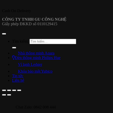
Cash On Delivery
CÔNG TY TNHH GU CÔNG NGHỆ
Giấy phép ĐKKD số 0110129415
Tìm kiếm:
Nhà thông minh Aqara
Đèn thông minh Philips Hue
Ví lạnh Ledger
Khóa bảo mật Yubico
Tin tức
Liên hệ
Chat Zalo: 0842 008 444