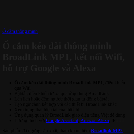
Ổ cắm thông minh
Ổ cắm kéo dài thông minh
BroadLink MP1, kết nối Wifi,
hỗ trợ Google và Alexa
Ổ cắm kéo dài thông minh BroadLink MP1
, điều khiển
qua Wifi
Bật/tắt, điều khiển từ xa qua ứng dụng BroadLink
Lên lịch hoặc đếm ngược thời gian tự động bật/tắt
Tạo ngữ cảnh kết hợp với các thiết bị BroadLink khác
Xem trạng thái hiện tại của thiết bị
Ứng dụng quản lý BroadLink giao diện tiếng Việt dễ dùng
Tương thích với
Google Assistant
,
Amazon Alexa
, IFTTT
Sản phẩm đã ngừng sản xuất, tham khảo thêm
Broadlink MP2