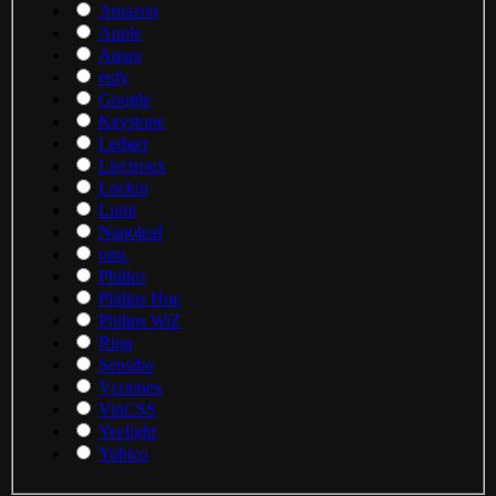
Amazon
Apple
Aqara
eufy
Google
Keystone
Ledger
Liectroux
Lockin
Lumi
Nanoleaf
onn.
Philips
Philips Hue
Philips WiZ
Ring
Sensibo
Vconnex
VinCSS
Yeelight
Yubico