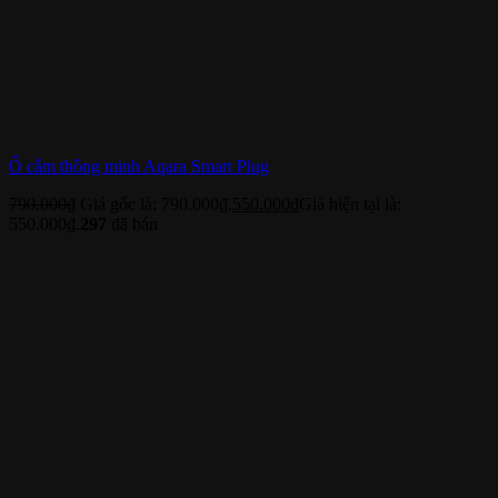
Ổ cắm thông minh Aqara Smart Plug
790.000
₫
Giá gốc là: 790.000₫.
550.000
₫
Giá hiện tại là:
550.000₫.
297
đã bán