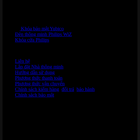
Khóa bảo mật Yubico
Đèn thông minh Philips WiZ
Khóa cửa Philips
HỖ TRỢ KHÁCH HÀNG
Liên hệ
Lắp đặt Nhà thông minh
Hướng dẫn sử dụng
Phương thức thanh toán
Phương thức vận chuyển
Chính sách kiểm hàng
,
đổi trả
,
bảo hành
Chính sách bảo mật