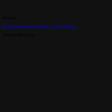
Hết hàng
Ổ cắm thông minh Lumi Wifi – Công suất 16A
199.000
₫
459
đã bán