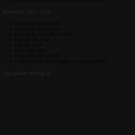
BroadLink MP1 – USB
Nhà sản xuất: Broadlink
3 ổ độc lập và 2 ổ USB
Kích thước: 254 x 60 x 32 mm
Dây kéo dài: 1.5m
Điện áp: 250V
Dòng điện: 10A
Công suất tổng: 2500W
Chuẩn wifi kết nối: IEEE802.11 b/g/n (2.4GHz)
Sản phẩm tương tự