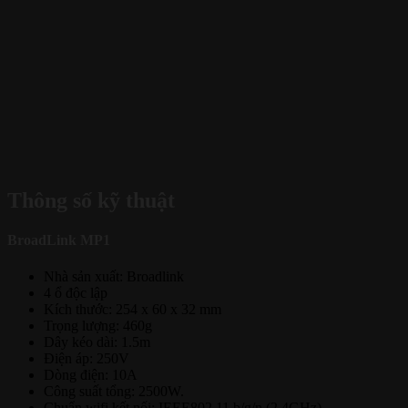
Thông số kỹ thuật
BroadLink MP1
Nhà sản xuất: Broadlink
4 ổ độc lập
Kích thước: 254 x 60 x 32 mm
Trọng lượng: 460g
Dây kéo dài: 1.5m
Điện áp: 250V
Dòng điện: 10A
Công suất tổng: 2500W.
Chuẩn wifi kết nối: IEEE802.11 b/g/n (2.4GHz)