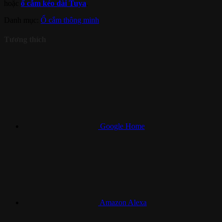
hoặc
ổ cắm kéo dài Tuya
.
Danh mục:
Ổ cắm thông minh
Tương thích
Google Home
Amazon Alexa