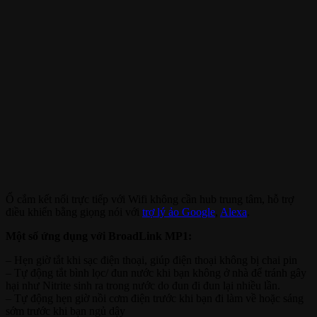
Ổ cắm kết nối trực tiếp với Wifi không cần hub trung tâm, hỗ trợ
điều khiển bằng giọng nói với
trợ lý ảo Google
,
Alexa
.
Một số ứng dụng với BroadLink MP1:
– Hẹn giờ tắt khi sạc điện thoại, giúp điện thoại không bị chai pin
– Tự động tắt bình lọc/ đun nước khi bạn không ở nhà để tránh gây
hại như Nitrite sinh ra trong nước do đun đi đun lại nhiều lần.
– Tự động hẹn giờ nồi cơm điện trước khi bạn đi làm về hoặc sáng
sớm trước khi bạn ngủ dậy