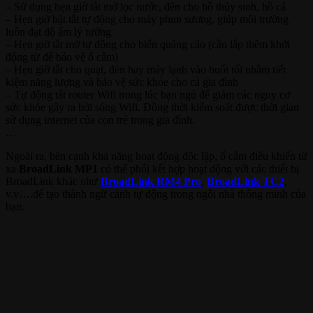
– Sử dụng hẹn giờ tắt mở lọc nước, đèn cho hồ thủy sinh, hồ cá
– Hẹn giờ bật tắt tự động cho máy phun sương, giúp môi trường
luôn đạt độ ẩm lý tưởng
– Hẹn giờ tắt mở tự động cho biển quảng cáo (cần lắp thêm khởi
động từ để bảo vệ ổ cắm)
– Hẹn giờ tắt cho quạt, đèn hay máy lạnh vào buổi tối nhằm tiết
kiệm năng lượng và bảo vệ sức khỏe cho cả gia đình
– Tự động tắt router Wifi trong lúc bạn ngủ để giảm các nguy cơ
sức khỏe gây ra bởi sóng Wifi. Đồng thời kiểm soát được thời gian
sử dụng internet của con trẻ trong gia đình.
…
Ngoài ra, bên cạnh khả năng hoạt động độc lập, ổ cắm điều khiển từ
xa
BroadLink MP1
có thể phối kết hợp hoạt động với các thiết bị
BroadLink khác như
BroadLink RM4 Pro
,
BroadLink TC2
,
v.v….để tạo thành ngữ cảnh tự động trong ngôi nhà thông minh của
bạn.