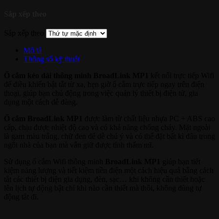
Sắp xếp theo
Sắp xếp theo
Mô tả
Thông số kỹ thuật
Ổ cắm kéo dài thông minh BroadLink MP1
kết nối trực tiếp Wifi
để điều khiển bật tắt từ xa, hẹn giờ ổ cắm trực tiếp ngay trên điện
thoại, giúp bạn chủ động trong việc quản lý thiết bị điện tử, gia
dụng một cách dễ dàng.
Ổ cắm BroadLink MP1
được làm từ chất liệu nhựa PC + ABS cao
cấp, chịu được nhiệt độ cao và có khả năng chống cháy. Mặt ngoài
là gam màu trắng, chữ đen để dễ chú ý và có thể đặt bất kì đâu trong
ngôi nhà của bạn mà vẫn giữ được tính thẩm mĩ.
Sử dụng ổ cắm Wifi thông minh
BroadLink MP1
giúp bạn tiết
kiệm năng lượng và tiết kiệm tiền điện một cách hiệu quả bằng cách
tắt các thiết bị điện gia dụng, đèn, sạc… khi không cần thiết hoặc
lên lịch tự động bật chỉ khi nào cần thiết mà thôi, không dùng tự
động tắt đi.