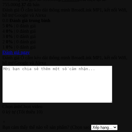
755.000₫.
37
đã bán
Đánh giá Ổ cắm kéo dài thông minh BroadLink MP1, kết nối Wifi,
hỗ trợ Google và Alexa
0.0
Đánh giá trung bình
5
0%
| 0 đánh giá
4
0%
| 0 đánh giá
3
0%
| 0 đánh giá
2
0%
| 0 đánh giá
1
0%
| 0 đánh giá
Đánh giá ngay
Đánh giá Ổ cắm kéo dài thông minh BroadLink MP1, kết nối Wifi,
hỗ trợ Google và Alexa
Chọn ảnh
Chọn video
0 ký tự (Tối thiểu 10)
+
Bạn cảm thấy thế nào về sản phẩm? (Chọn sao)