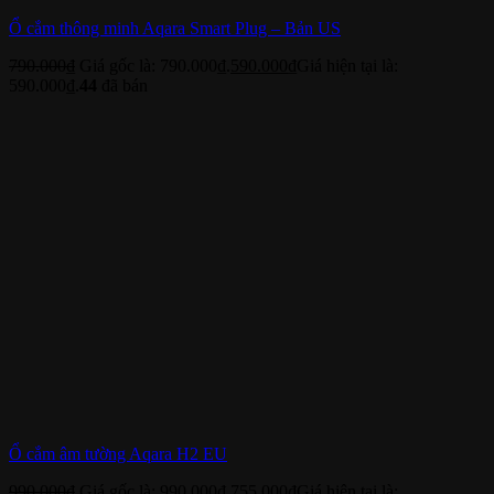
Ổ cắm thông minh Aqara Smart Plug – Bản US
790.000
₫
Giá gốc là: 790.000₫.
590.000
₫
Giá hiện tại là:
590.000₫.
44
đã bán
Ổ cắm âm tường Aqara H2 EU
990.000
₫
Giá gốc là: 990.000₫.
755.000
₫
Giá hiện tại là: