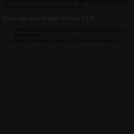
Ngay khi hoàn thành các thao tác thêm thiết bị vào ứng dụng, bạn
có thể sử dụng các tính năng nâng cao sau:
Khóa cảm ứng và thay đổi màu LED
Thiết bị hỗ trợ khóa cảm ứng thiết bị trên app hoặc nhấn 10
lần nút config.
Thiết bị hỗ trợ thay đổi màu LED hiển thị trên công tắc.