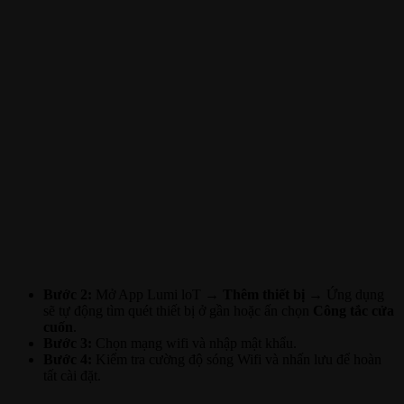
Bước 2:
Mở App Lumi loT →
Thêm thiết bị
→ Ứng dụng
sẽ tự động tìm quét thiết bị ở gần hoặc ấn chọn
Công tắc cửa
cuốn
.
Bước 3:
Chọn mạng wifi và nhập mật khẩu.
Bước 4:
Kiểm tra cường độ sóng Wifi và nhấn lưu để hoàn
tất cài đặt.