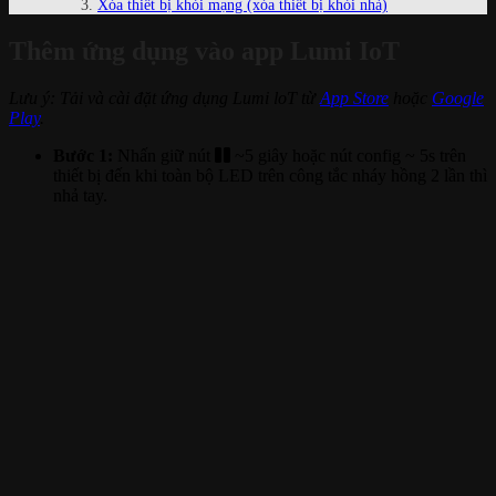
Xóa thiết bị khỏi mạng (xóa thiết bị khỏi nhà)
Thêm ứng dụng vào app Lumi IoT
Lưu ý: Tải và cài đặt ứng dụng Lumi loT từ
App Store
hoặc
Google
Play
.
Bước 1:
Nhấn giữ nút
~5 giây hoặc nút config ~ 5s trên
thiết bị đến khi toàn bộ LED trên công tắc nháy hồng 2 lần thì
nhả tay.