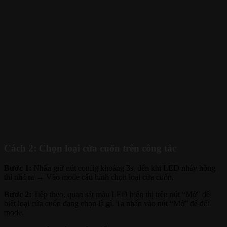
Cách 2: Chọn loại cửa cuốn trên công tắc
Bước 1:
Nhấn giữ nút config khoảng 3s, đến khi LED nháy hồng
thì nhả ra → Vào mode cấu hình chọn loại cửa cuốn.
Bước 2:
Tiếp theo, quan sát màu LED hiển thị trên nút “Mở” để
biết loại cửa cuốn đang chọn là gì. Ta nhấn vào nút “Mở” để đổi
mode.