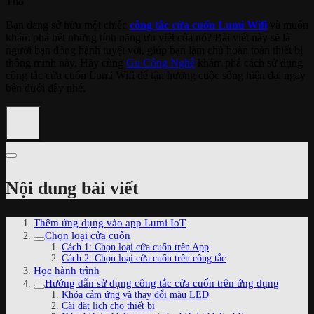
Th8
Bạn đang sở hữu một chiếc
công tắc cửa cuốn Lumi Wifi
và muốn
khám phá hết những tính năng ưu việt của nó? Bài viết này sẽ là
người bạn đồng hành tuyệt vời, giúp bạn làm chủ hoàn toàn thiết bị
thông minh này. Hãy cùng
Gu Công Nghệ
khám phá cách sử dụng
công tắc cửa cuốn Lumi Wifi để tận hưởng cuộc sống hiện đại ngay
bên dưới đây nhé.
Nội dung bài viết
Thêm ứng dụng vào app Lumi IoT
Chọn loại cửa cuốn
Cách 1: Chọn loại cửa cuốn trên App
Cách 2: Chọn loại cửa cuốn trên công tắc
Học hành trình
Hướng dẫn sử dụng công tắc cửa cuốn trên ứng dụng
Khóa cảm ứng và thay đổi màu LED
Cài đặt lịch cho thiết bị