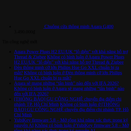
Chuông cửa thông minh Aqara G400
3.490.000
₫
Tin công nghệ mới
Aqara Power Plugs H2 EU/UK “lộ diện” với khả năng hỗ trợ
Thread & Zigbee
Không có bình luận
ở Aqara Power Plugs
H2 EU/UK “lộ diện” với khả năng hỗ trợ Thread & Zigbee
Đèn thông minh cỡ lớn Philips Hue Go XXL chuẩn bị ra
mắt?
Không có bình luận
ở Đèn thông minh cỡ lớn Philips
Hue Go XXL chuẩn bị ra mắt?
Aqara sẽ mang những “tân binh” nào đến với IFA 2026?
Không có bình luận
ở Aqara sẽ mang những “tân binh” nào
đến với IFA 2026?
[THÔNG BÁO] GU CÔNG NGHỆ chuyển địa điểm chi
nhánh TP. Hồ Chí Minh
Không có bình luận
ở [THÔNG
BÁO] GU CÔNG NGHỆ chuyển địa điểm chi nhánh TP. Hồ
Chí Minh
YubiKey firmware 5.8 – Mở rộng khả năng xác thực trong kỷ
nguyên AI
Không có bình luận
ở YubiKey firmware 5.8 – Mở
rộng khả năng xác thực trong kỷ nguyên AI