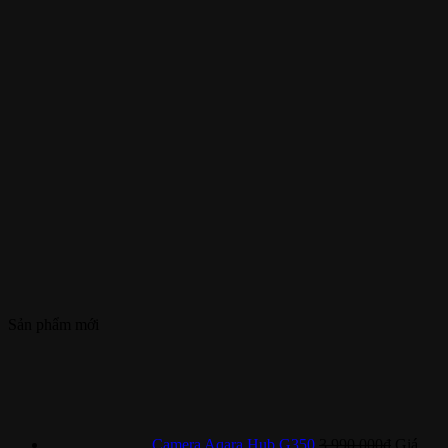
Sản phẩm mới
Camera Aqara Hub G350
3.990.000
₫
Giá