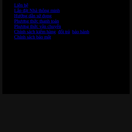
Liên hệ
Lắp đặt Nhà thông minh
Hướng dẫn sử dụng
Phương thức thanh toán
Phương thức vận chuyển
Chính sách kiểm hàng
,
đổi trả
,
bảo hành
Chính sách bảo mật