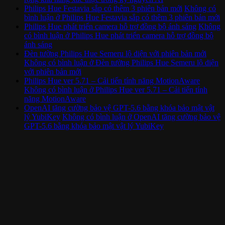
Philips Hue Festavia sắp có thêm 3 phiên bản mới
Không có
bình luận
ở Philips Hue Festavia sắp có thêm 3 phiên bản mới
Philips Hue phát triển camera hỗ trợ đồng bộ ánh sáng
Không
có bình luận
ở Philips Hue phát triển camera hỗ trợ đồng bộ
ánh sáng
Đèn tường Philips Hue Semeru lộ diện với phiên bản mới
Không có bình luận
ở Đèn tường Philips Hue Semeru lộ diện
với phiên bản mới
Philips Hue ver 5.71 – Cải tiến tính năng MotionAware
Không có bình luận
ở Philips Hue ver 5.71 – Cải tiến tính
năng MotionAware
OpenAI tăng cường bảo vệ GPT-5.6 bằng khóa bảo mật vật
lý YubiKey
Không có bình luận
ở OpenAI tăng cường bảo vệ
GPT-5.6 bằng khóa bảo mật vật lý YubiKey