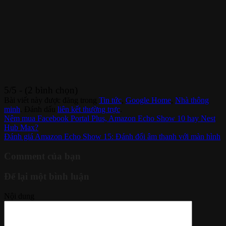
5/5 - (2 bình chọn)
Bài viết này được đăng trong
Tin tức
,
Google Home
,
Nhà thông
minh
. Đánh dấu
liên kết thường trực
.
Nêm mua Facebook Portal Plus, Amazon Echo Show 10 hay Nest
Hub Max?
Đánh giá Amazon Echo Show 15: Đánh đổi âm thanh với màn hình
Comment của bạn
Để lại một bình luận
Nội dung