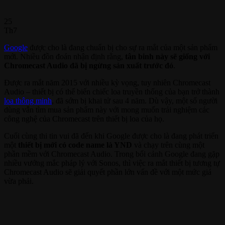
25
Th7
Google
được cho là đang chuẩn bị cho sự ra mắt của một sản phẩm
mới. Nhiều đồn đoán nhận định rằng,
tân binh này sẽ giống với
Chromecast Audio đã bị ngừng sản xuất trước đó
.
Được ra mắt năm 2015 với nhiều kỳ vọng, tuy nhiên Chromecast
Audio – thiết bị có thể biến chiếc loa truyền thống của bạn trở thành
loa thông minh
, đã sớm bị khai tử sau 4 năm. Dù vậy, một số người
dùng vẫn tìm mua sản phẩm này với mong muốn trải nghiệm các
công nghệ của Chromecast trên thiết bị loa của họ.
Cuối cùng thi tin vui đã đến khi Google được cho là đang phát triển
một
thiết bị mới có code name là YND
và chạy trên cùng một
phần mềm với Chromecast Audio. Trong bối cảnh Google đang gặp
nhiều vướng mắc pháp lý với Sonos, thì việc ra mắt thiết bị tương tự
Chromecast Audio sẽ giải quyết phần lớn vấn đề với một mức giá
vừa phải.