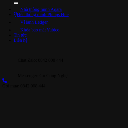
Nhà thông minh Aqara
Đèn thông minh Philips Hue
Ví lạnh Ledger
Khóa bảo mật Yubico
Tin tức
Liên hệ
Chat Zalo: 0842 008 444
Messenger: Gu Công Nghệ
Gọi mua: 0842 008 444