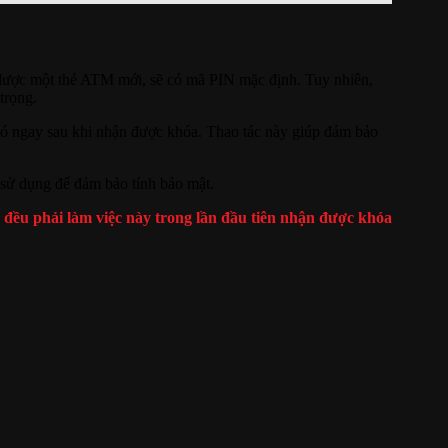
n được một thẻ ATM mới, sẽ có mã PIN mặc định. Tuy nhiên,
trọng.
nó ngay sau khi nhận được khóa. Thao tác này giúp đảm bảo
 sử dụng để đảm bảo tính bảo mật.
đều phải làm việc này trong lần đầu tiên nhận được khóa