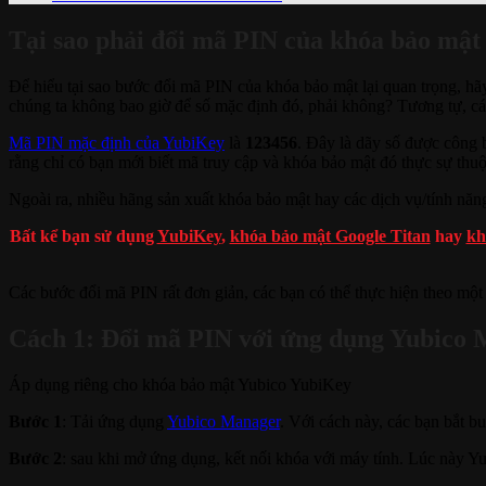
Tại sao phải đổi mã PIN của khóa bảo mật
Để hiểu tại sao bước đổi mã PIN của khóa bảo mật lại quan trọng, h
chúng ta không bao giờ để số mặc định đó, phải không? Tương tự, cá
Mã PIN mặc định của YubiKey
là
123456
. Đây là dãy số được công
rằng chỉ có bạn mới biết mã truy cập và khóa bảo mật đó thực sự thu
Ngoài ra, nhiều hãng sản xuất khóa bảo mật hay các dịch vụ/tính năn
Bất kể bạn sử dụng
YubiKey
,
khóa bảo mật Google Titan
hay
kh
Các bước đổi mã PIN rất đơn giản, các bạn có thể thực hiện theo một 
Cách 1: Đổi mã PIN với ứng dụng Yubico
Áp dụng riêng cho khóa bảo mật Yubico YubiKey
Bước 1
: Tải ứng dụng
Yubico Manager
. Với cách này, các bạn bắt 
Bước 2
: sau khi mở ứng dụng, kết nối khóa với máy tính. Lúc này Yu