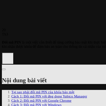
20
Th3
Đổi mã PIN
là một việc cần thiết để tăng cường bảo mật khi thực hi
khi nhận được khóa để đảm bảo an toàn cho thông tin cá nhân của mì
Nội dung bài viết
Tại sao phải đổi mã PIN của khóa bảo mật
Cách 1: Đổi mã PIN với ứng dụng Yubico Manager
Cách 2: Đổi mã PIN với Google Chrome
Cách 3: Đổi mã PIN với Windows