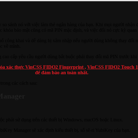
ãy so sánh nó với việc làm thẻ ngân hàng của bạn. Khi mọi người nhậ
c khóa bảo mật cũng có mã PIN mặc định, và việc đổi nó cực kỳ quan 
 bố công khai và dễ dàng bị xâm nhập nếu người dùng không thay đổi 
ộc về mình.
g cao cấp yêu cầu người dùng bắt buộc phải thay đổi mã PIN trước khi
óa xác thực VinCSS FIDO2 Fingerprint
,
VinCSS FIDO2 Touch 1
để đảm bảo an toàn nhất.
trong các cách sau:
 Manager
buộc phải sử dụng trên các thiết bị Windows, macOS hoặc Linux.
biKey Manager sẽ xác định kiểu thiết bị, số sê-ri YubiKey của bạn.