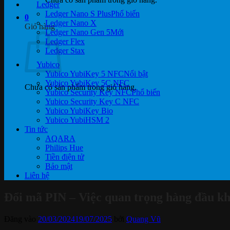
Ledger
Ledger Nano S Plus
0
Ledger Nano X
Giỏ hàng
Ledger Nano Gen 5
Ledger Flex
Ledger Stax
Yubico
Yubico YubiKey 5 NFC
Yubico YubiKey 5C NFC
Chưa có sản phẩm trong giỏ hàng.
Yubico Security Key NFC
Yubico Security Key C NFC
Yubico YubiKey Bio
Yubico YubiHSM 2
Tin tức
AQARA
Philips Hue
Tiền điện tử
Bảo mật
Liên hệ
Đổi mã PIN – Việc quan trọng hàng đầu k
Đăng vào
20/03/2024
19/07/2025
bởi
Quang Vũ