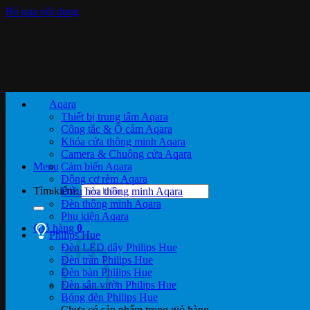
Bỏ qua nội dung
Aqara
Thiết bị trung tâm Aqara
Công tắc & Ổ cắm Aqara
Khóa cửa thông minh Aqara
Camera & Chuông cửa Aqara
Menu
Cảm biến Aqara
Động cơ rèm Aqara
Tìm kiếm:
Điều hòa thông minh Aqara
Đèn thông minh Aqara
Phụ kiện Aqara
Giỏ hàng
0
Philips Hue
Đèn LED dây Philips Hue
Đèn trần Philips Hue
Đèn bàn Philips Hue
Đèn sân vườn Philips Hue
Bóng đèn Philips Hue
Chưa có sản phẩm trong giỏ hàng.