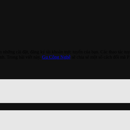
ện những cài đặt, đăng ký tài khoản trực tuyến của bạn. Các thao tác 
nh. Trong bài viết này,
Gu Công Nghệ
sẽ chia sẻ một số cách đổi mã 