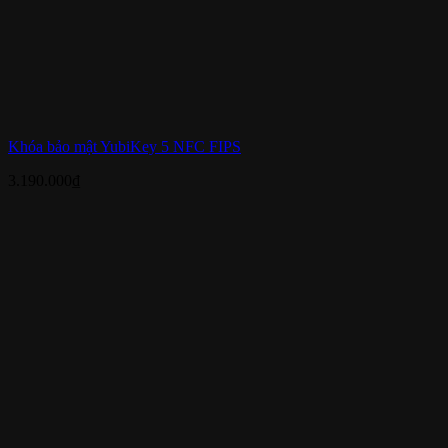
Khóa bảo mật YubiKey 5 NFC FIPS
3.190.000
₫