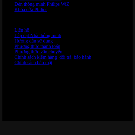
Đèn thông minh Philips WiZ
Khóa cửa Philips
HỖ TRỢ KHÁCH HÀNG
Liên hệ
Lắp đặt Nhà thông minh
Hướng dẫn sử dụng
Phương thức thanh toán
Phương thức vận chuyển
Chính sách kiểm hàng
,
đổi trả
,
bảo hành
Chính sách bảo mật