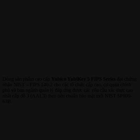
Dòng sản phẩm cao cấp
Yubico YubiKey 5 FIPS Series
đạt chứng
nhận NIST – FIPS 140-2 cho các tổ chức cấp cao, cơ quan chính
phủ và ban ngành quản lý đáp ứng được các yêu cầu xác thực cao
nhất cấp độ 3 (AAL3) theo tiêu chuẩn bảo mật mới NIST SP800-
63B.