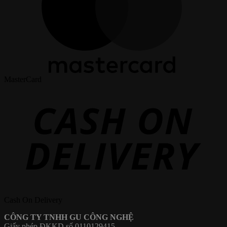
MasterCard
Cash On Delivery
CÔNG TY TNHH GU CÔNG NGHỆ
Giấy phép ĐKKD số 0110129415