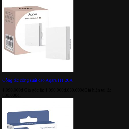
Công tắc công suất cao Aqara H1 20A
1.090.000
₫
Giá gốc là: 1.090.000₫.
830.000
₫
Giá hiện tại là:
830.000₫.