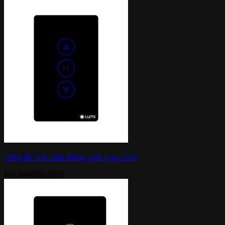
Công tắc cửa cuốn thông minh Lumi Wifi
891.000
₫
690.000
₫