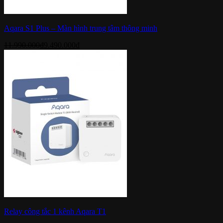
Aqara S1 Plus – Màn hình trung tâm thông minh
11.990.000
₫
9.490.000
₫
Relay công tắc 1 kênh Aqara T1