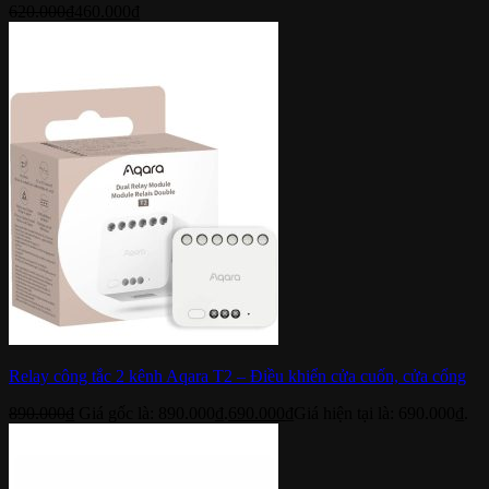
620.000
₫
460.000
₫
Relay công tắc 2 kênh Aqara T2 – Điều khiển cửa cuốn, cửa cổng
890.000
₫
Giá gốc là: 890.000₫.
690.000
₫
Giá hiện tại là: 690.000₫.