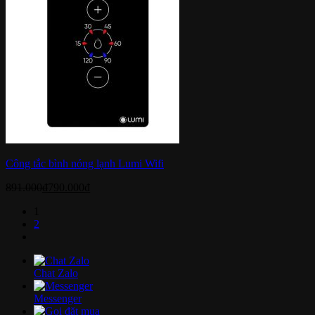
Công tắc bình nóng lạnh Lumi Wifi
891.000
₫
790.000
₫
1
2
Chat Zalo
Messenger