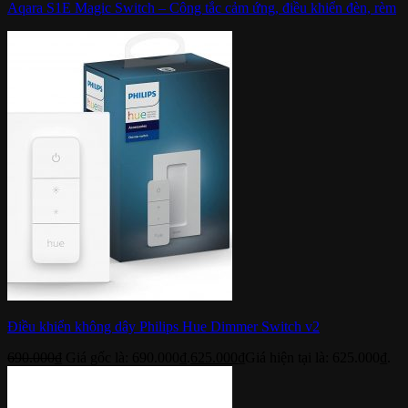
Aqara S1E Magic Switch – Công tắc cảm ứng, điều khiển đèn, rèm
Điều khiển không dây Philips Hue Dimmer Switch v2
690.000
₫
Giá gốc là: 690.000₫.
625.000
₫
Giá hiện tại là: 625.000₫.