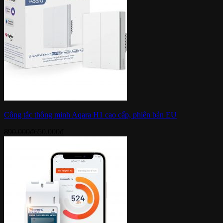
Công tắc thông minh Aqara H1 cao cấp, phiên bản EU
890.000
₫
650.000
₫