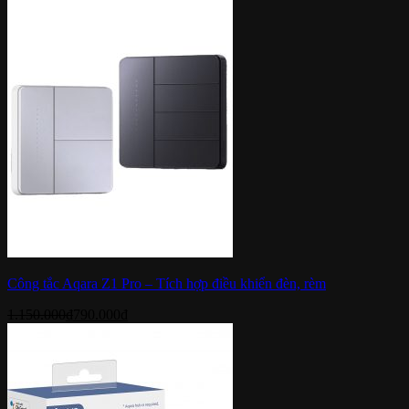
Công tắc Aqara Z1 Pro – Tích hợp điều khiển đèn, rèm
1.150.000
₫
790.000
₫