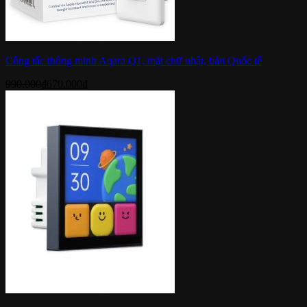
Công tắc thông minh Aqara Q1, mặt chữ nhật, bản Quốc tế
990.000
₫
670.000
₫