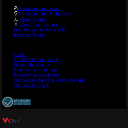
Nhà thông minh Aqara
Đèn thông minh Philips Hue
Ví lạnh Ledger
Khóa bảo mật Yubico
Đèn thông minh Philips WiZ
Khóa cửa Philips
HỖ TRỢ KHÁCH HÀNG
Liên hệ
Lắp đặt Nhà thông minh
Hướng dẫn sử dụng
Phương thức thanh toán
Phương thức vận chuyển
Chính sách kiểm hàng
,
đổi trả
,
bảo hành
Chính sách bảo mật