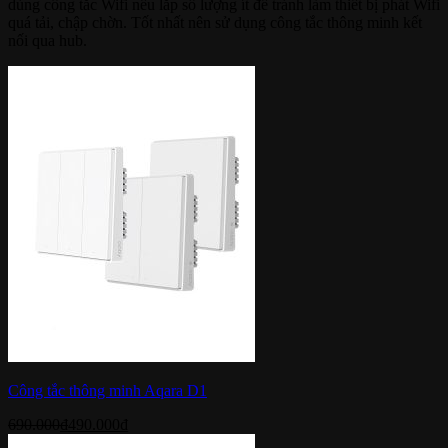
dùng công tắc Wifi nếu lắp số lượng ít để tránh làm thiết bị phát Wifi
quá tải, chập chờn. Tốt nhất nên sử dụng công tắc thông minh kết
nối qua hub.
Công tắc thông minh Aqara D1
690.000
₫
490.000
₫