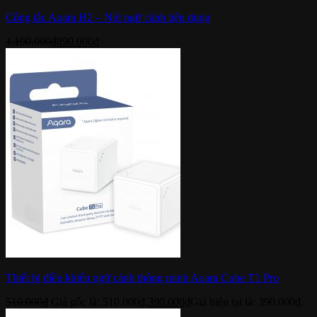
Công tắc Aqara H2 – Nút ngữ cảnh tiện dụng
1.190.000
₫
890.000
₫
Thiết bị điều khiển ngữ cảnh thông minh Aqara Cube T1 Pro
510.000
₫
Giá gốc là: 510.000₫.
390.000
₫
Giá hiện tại là: 390.000₫.