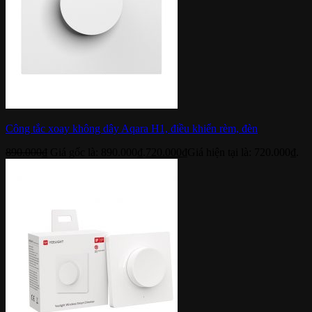
Công tắc xoay không dây Aqara H1, điều khiển rèm, đèn
890.000
₫
Giá gốc là: 890.000₫.
720.000
₫
Giá hiện tại là: 720.000₫.