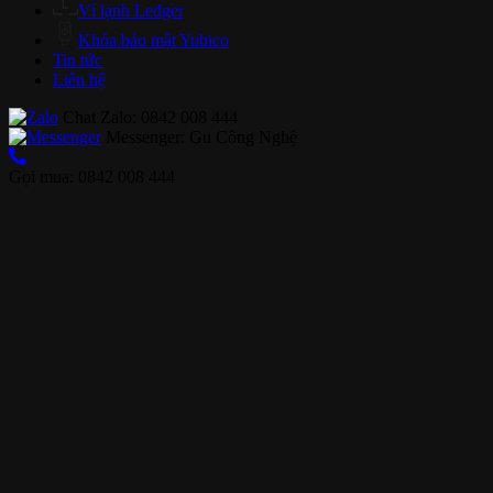
Ví lạnh Ledger
Khóa bảo mật Yubico
Tin tức
Liên hệ
Chat Zalo: 0842 008 444
Messenger: Gu Công Nghệ
Gọi mua: 0842 008 444