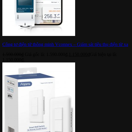
Công tơ điện tử thông minh Vconnex – Giám sát tiêu thụ điện từ xa
1.590.000
₫
Giá gốc là: 1.590.000₫.
1.150.000
₫
Giá hiện tại là:
1.150.000₫.