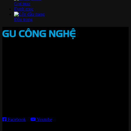
Gọi mua
Danh mục
Đầu trang
Nhà thông minh và Thiết bị công nghệ cao cấp
Zalo/Whatsapp:
0842 008 444
Cửa hàng HN:
15 ngõ 113 Hoàng Cầu, P. Đống Đa, TP. HN
Kho giao HCM
:
179 Nguyễn Cư Trinh, P. Cầu Ông Lãnh, TP. HCM
Thời gian làm việc:
T2 – T6: 8h30 – 12h00; 13h30 – 18h00
T7 – CN: 8h30 – 12h00; 13h30 – 16h00
Facebook
–
Youtube
DANH MỤC SẢN PHẨM