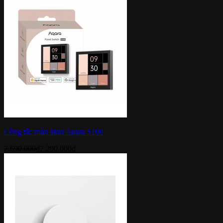
Công tắc màn hình Aqara S100
2.690.000
₫
2.290.000
₫