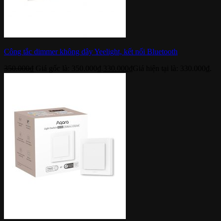
Công tắc dimmer không dây Yeelight, kết nối Bluetooth
350.000
₫
Giá gốc là: 350.000₫.
330.000
₫
Giá hiện tại là: 330.000₫.