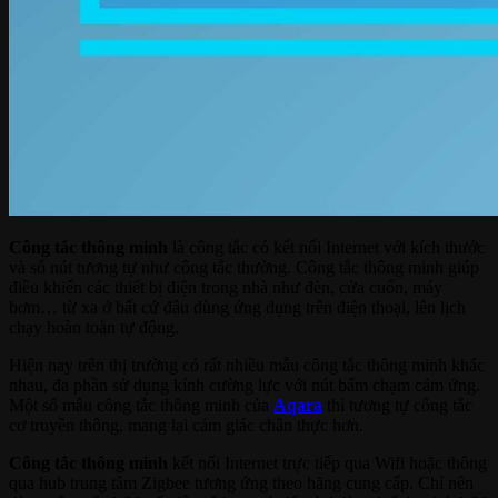
Công tắc thông minh
là công tắc có kết nối Internet với kích thước
và số nút tương tự như công tắc thường. Công tắc thông minh giúp
điều khiển các thiết bị điện trong nhà như đèn, cửa cuốn, máy
bơm… từ xa ở bất cứ đâu dùng ứng dụng trên điện thoại, lên lịch
chạy hoàn toàn tự động.
Hiện nay trên thị trường có rất nhiều mẫu công tắc thông minh khác
nhau, đa phần sử dụng kính cường lực với nút bấm chạm cảm ứng.
Một số mẫu công tắc thông minh của
Aqara
thì tương tự công tắc
cơ truyền thông, mang lại cảm giác chân thực hơn.
Công tắc thông minh
kết nối Internet trực tiếp qua Wifi hoặc thông
qua hub trung tâm Zigbee tương ứng theo hãng cung cấp. Chỉ nên