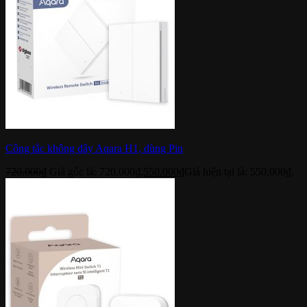
Công tắc không dây Aqara H1, dùng Pin
720.000
₫
Giá gốc là: 720.000₫.
550.000
₫
Giá hiện tại là: 550.000₫.