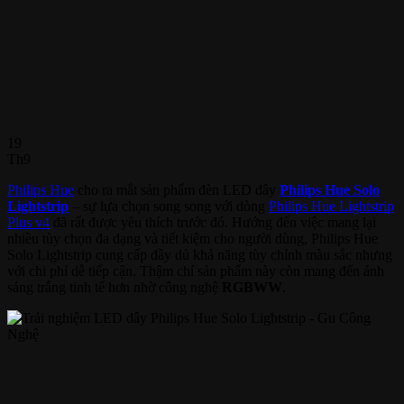
19
Th9
Philips Hue
cho ra mắt sản phẩm đèn LED dây
Philips Hue Solo
Lightstrip
– sự lựa chọn song song với dòng
Philips Hue Lightstrip
Plus v4
đã rất được yêu thích trước đó. Hướng đến việc mang lại
nhiều tùy chọn đa dạng và tiết kiệm cho người dùng, Philips Hue
Solo Lightstrip cung cấp đầy dủ khả năng tùy chỉnh màu sắc nhưng
với chi phí dễ tiếp cận. Thậm chí sản phẩm này còn mang đến ánh
sáng trắng tinh tế hơn nhờ công nghệ
RGBWW
.