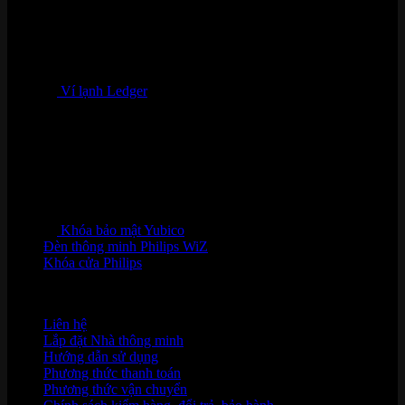
Ví lạnh Ledger
Khóa bảo mật Yubico
Đèn thông minh Philips WiZ
Khóa cửa Philips
HỖ TRỢ KHÁCH HÀNG
Liên hệ
Lắp đặt Nhà thông minh
Hướng dẫn sử dụng
Phương thức thanh toán
Phương thức vận chuyển