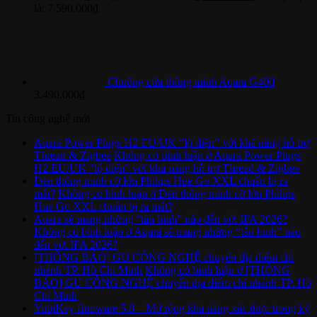
là: 7.590.000₫.
Chuông cửa thông minh Aqara G400
3.490.000
₫
Tin công nghệ mới
Aqara Power Plugs H2 EU/UK “lộ diện” với khả năng hỗ trợ
Thread & Zigbee
Không có bình luận
ở Aqara Power Plugs
H2 EU/UK “lộ diện” với khả năng hỗ trợ Thread & Zigbee
Đèn thông minh cỡ lớn Philips Hue Go XXL chuẩn bị ra
mắt?
Không có bình luận
ở Đèn thông minh cỡ lớn Philips
Hue Go XXL chuẩn bị ra mắt?
Aqara sẽ mang những “tân binh” nào đến với IFA 2026?
Không có bình luận
ở Aqara sẽ mang những “tân binh” nào
đến với IFA 2026?
[THÔNG BÁO] GU CÔNG NGHỆ chuyển địa điểm chi
nhánh TP. Hồ Chí Minh
Không có bình luận
ở [THÔNG
BÁO] GU CÔNG NGHỆ chuyển địa điểm chi nhánh TP. Hồ
Chí Minh
YubiKey firmware 5.8 – Mở rộng khả năng xác thực trong kỷ