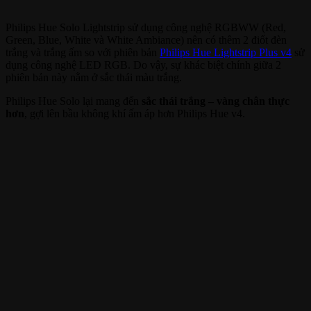
Philips Hue Solo Lightstrip sử dụng công nghệ RGBWW (Red,
Green, Blue, White và White Ambiance) nên có thêm 2 điốt đèn
trắng và trắng ấm so với phiên bản
Philips Hue Lightstrip Plus v4
sử
dụng công nghệ LED RGB. Do vậy, sự khác biệt chính giữa 2
phiên bản này nằm ở sắc thái màu trắng.
Philips Hue Solo lại mang đến
sắc thái trắng – vàng chân thực
hơn
, gợi lên bầu không khí ấm áp hơn Philips Hue v4.