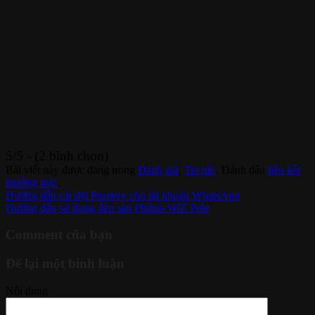
5/5 - (2 bình chọn)
Bài viết này được đăng trong
Đánh giá
,
Tin tức
. Đánh dấu
liên kết
thường trực
.
Hướng dẫn cài đặt Passkey cho tài khoản WhatsApp
Hướng dẫn sử dụng đèn sàn Philips WiZ Pole
Comment của bạn
Để lại một bình luận
Nội dung