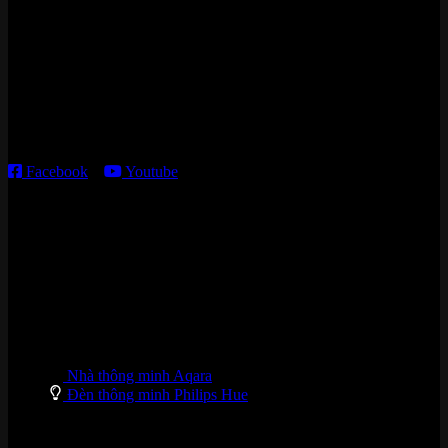
15 ngõ 113 Hoàng Cầu, P. Đống Đa, TP. HN
Kho giao HCM
:
179 Nguyễn Cư Trinh, P. Cầu Ông Lãnh, TP. HCM
Thời gian làm việc:
T2 – T6: 8h30 – 12h00; 13h30 – 18h00
T7 – CN: 8h30 – 12h00; 13h30 – 16h00
Facebook
–
Youtube
DANH MỤC SẢN PHẨM
Nhà thông minh Aqara
Đèn thông minh Philips Hue