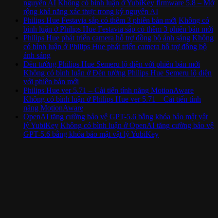
nguyên AI
Không có bình luận
ở YubiKey firmware 5.8 – Mở
rộng khả năng xác thực trong kỷ nguyên AI
Philips Hue Festavia sắp có thêm 3 phiên bản mới
Không có
bình luận
ở Philips Hue Festavia sắp có thêm 3 phiên bản mới
Philips Hue phát triển camera hỗ trợ đồng bộ ánh sáng
Không
có bình luận
ở Philips Hue phát triển camera hỗ trợ đồng bộ
ánh sáng
Đèn tường Philips Hue Semeru lộ diện với phiên bản mới
Không có bình luận
ở Đèn tường Philips Hue Semeru lộ diện
với phiên bản mới
Philips Hue ver 5.71 – Cải tiến tính năng MotionAware
Không có bình luận
ở Philips Hue ver 5.71 – Cải tiến tính
năng MotionAware
OpenAI tăng cường bảo vệ GPT-5.6 bằng khóa bảo mật vật
lý YubiKey
Không có bình luận
ở OpenAI tăng cường bảo vệ
GPT-5.6 bằng khóa bảo mật vật lý YubiKey