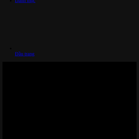
Danh mục
Đầu trang
Nhà thông minh và Thiết bị công nghệ cao cấp
Zalo/Whatsapp:
0842 008 444
Cửa hàng HN: