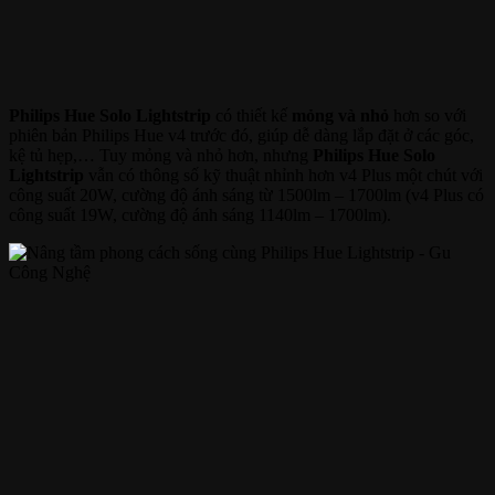
Philips Hue Solo Lightstrip
có thiết kế
mỏng và nhỏ
hơn so với
phiên bản Philips Hue v4 trước đó, giúp dễ dàng lắp đặt ở các góc,
kệ tủ hẹp,… Tuy mỏng và nhỏ hơn, nhưng
Philips Hue Solo
Lightstrip
vẫn có thông số kỹ thuật nhỉnh hơn v4 Plus một chút với
công suất 20W, cường độ ánh sáng từ 1500lm – 1700lm (v4 Plus có
công suất 19W, cường độ ánh sáng 1140lm – 1700lm).