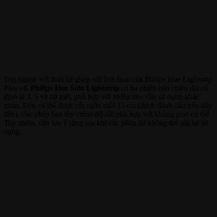
Trái ngược với thiết kế ghép nối linh hoạt của Philips Hue Lightstrip
Plus v4,
Philips Hue Solo Lightstrip
có ba phiên bản chiều dài cố
định là 3, 5 và 10 mét, phù hợp với nhiều nhu cầu sử dụng khác
nhau. Đèn có thể được cắt ngắn mỗi 33 cm (được đánh dấu trên dây
đèn), cho phép bạn tùy chỉnh độ dài phù hợp với không gian cụ thể.
Tuy nhiên, cần lưu ý rằng sau khi cắt, phần đó không thể nối lại sử
dụng.