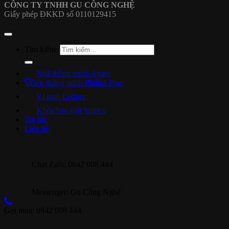
CÔNG TY TNHH GU CÔNG NGHỆ
Giấy phép ĐKKD số 0110129415
Tìm kiếm:
Nhà thông minh Aqara
Đèn thông minh Philips Hue
Ví lạnh Ledger
Khóa bảo mật Yubico
Tin tức
Liên hệ
Chat Zalo: 0842 008 444
Messenger: Gu Công Nghệ
Gọi mua: 0842 008 444