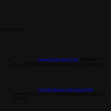
Sản phẩm mới
Camera Aqara Hub G350
3.990.000
₫
Giá
gốc là: 3.990.000₫.
3.890.000
₫
Giá hiện tại là: 3.890.000₫.
Cảm biến đa trạng thái Aqara P100
1.290.000
₫
Giá gốc là: 1.290.000₫.
990.000
₫
Giá hiện tại là:
990.000₫.