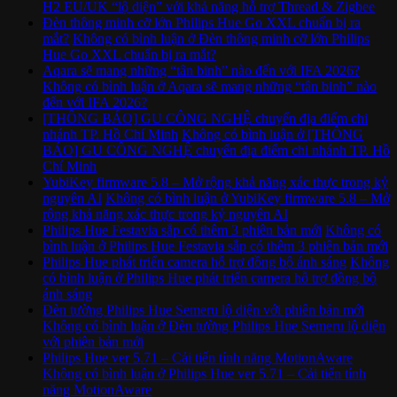
H2 EU/UK “lộ diện” với khả năng hỗ trợ Thread & Zigbee
Đèn thông minh cỡ lớn Philips Hue Go XXL chuẩn bị ra
mắt?
Không có bình luận
ở Đèn thông minh cỡ lớn Philips
Hue Go XXL chuẩn bị ra mắt?
Aqara sẽ mang những “tân binh” nào đến với IFA 2026?
Không có bình luận
ở Aqara sẽ mang những “tân binh” nào
đến với IFA 2026?
[THÔNG BÁO] GU CÔNG NGHỆ chuyển địa điểm chi
nhánh TP. Hồ Chí Minh
Không có bình luận
ở [THÔNG
BÁO] GU CÔNG NGHỆ chuyển địa điểm chi nhánh TP. Hồ
Chí Minh
YubiKey firmware 5.8 – Mở rộng khả năng xác thực trong kỷ
nguyên AI
Không có bình luận
ở YubiKey firmware 5.8 – Mở
rộng khả năng xác thực trong kỷ nguyên AI
Philips Hue Festavia sắp có thêm 3 phiên bản mới
Không có
bình luận
ở Philips Hue Festavia sắp có thêm 3 phiên bản mới
Philips Hue phát triển camera hỗ trợ đồng bộ ánh sáng
Không
có bình luận
ở Philips Hue phát triển camera hỗ trợ đồng bộ
ánh sáng
Đèn tường Philips Hue Semeru lộ diện với phiên bản mới
Không có bình luận
ở Đèn tường Philips Hue Semeru lộ diện
với phiên bản mới
Philips Hue ver 5.71 – Cải tiến tính năng MotionAware
Không có bình luận
ở Philips Hue ver 5.71 – Cải tiến tính
năng MotionAware