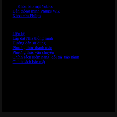
Khóa bảo mật Yubico
Đèn thông minh Philips WiZ
Khóa cửa Philips
HỖ TRỢ KHÁCH HÀNG
Liên hệ
Lắp đặt Nhà thông minh
Hướng dẫn sử dụng
Phương thức thanh toán
Phương thức vận chuyển
Chính sách kiểm hàng
,
đổi trả
,
bảo hành
Chính sách bảo mật