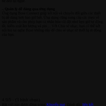
hề đeo tai nghe.
– Quản lý dễ dàng qua ứng dụng
Ứng dụng Bose Connect giúp kết nối và chuyển đổi giữa các thiết
bị dễ dàng hơn bao giờ hết. Ứng dụng cũng cung cấp các mẹo về
sản phẩm và cho phép bạn cá nhân hóa cài đặt như hẹn giờ tự động
tắt, kiểm soát âm lượng và pin… Với Chia sẻ nhạc, bạn có thể kết
nối hai tai nghe Bose không dây để chia sẻ nhạc từ thiết bị di động
của bạn.
4.9/5 - (3 bình chọn)
Bài viết này được đăng trong
Khuyến mại
. Đánh dấu
liên kết