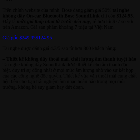
Trên chính website của mình, Bose đang giảm giá 50%
tai nghe
không dây On-ear Bluetooth Bose SoundLink
chỉ còn
$124.95
.
Đây là
mức giá thấp nhất từ trước đến nay
, rẻ hơn tới $77 so với
trên Amazon. Giá sản phẩm khoảng 7 triệu tại Việt Nam.
Giá gốc $249.95
$124.95
Tai nghe được đánh giá 4.3/5 sao từ hơn 800 khách hàng:
– Thiết kế không dây thoải mái, chất lượng âm thanh tuyệt hảo
Tai nghe không dây SoundLink được thiết kế cho âm thanh đặc
biệt, duy trì sự đồng nhất ở mọi mức âm lượng nhờ vào sự kết hợp
của các công nghệ độc quyền. Thiết kế vừa vặn thoải mái cùng chất
liệu bền cho bạn trải nghiệm âm nhạc hoàn hảo trong mọi môi
trường, không hề suy giảm hay đứt đoạn.