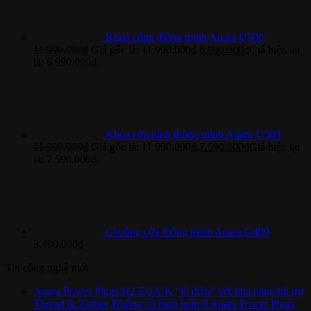
Khoá cổng thông minh Aqara U500
11.990.000
₫
Giá gốc là: 11.990.000₫.
6.990.000
₫
Giá hiện tại
là: 6.990.000₫.
Khóa cửa kính thông minh Aqara U500
11.990.000
₫
Giá gốc là: 11.990.000₫.
7.590.000
₫
Giá hiện tại
là: 7.590.000₫.
Chuông cửa thông minh Aqara G400
3.490.000
₫
Tin công nghệ mới
Aqara Power Plugs H2 EU/UK “lộ diện” với khả năng hỗ trợ
Thread & Zigbee
Không có bình luận
ở Aqara Power Plugs