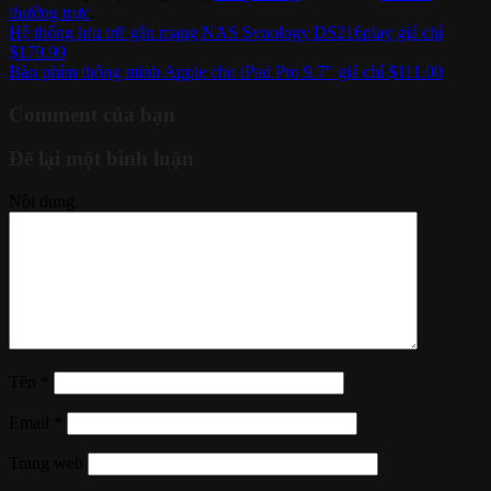
thường trực
.
Hệ thống lưu trữ gắn mạng NAS Synology DS216play giá chỉ
$179.99
Bàn phím thông minh Apple cho iPad Pro 9.7″ giá chỉ $111.00
Comment của bạn
Để lại một bình luận
Nội dung
Tên
*
Email
*
Trang web