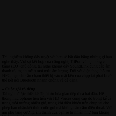
Trải nghiệm không dây tuyệt vời hơn sẽ bắt đầu bằng những gì bạn
nghe thấy. Với sự kết hợp của công nghệ TriPort và hệ thống cân
bằng (EQ) chủ động, tai nghe không dây SoundLink cung cấp âm
thanh rõ, mạnh mẽ ở mọi mức âm lượng. Đối với điện thoại hỗ trợ
NFC, bạn chỉ cần chạm thiết bị vào mặt bên của chụp tai phải là có
thể kết nối Bluetooth nhanh chóng và dễ dàng
– Cuộc gõi rõ tiếng
Tai nghe được thiết kế để tối ưu hóa giao tiếp ở cả hai đầu. Hệ
thống microphone tiên tiến với HD Voices cung cấp độ trong kể cả
trong môi trường nhiều gió, trong khi điều khiển trên chụp tai cho
phép bạn nhận/kết thúc cuộc gọi mà không cần cầm điện thoại. Với
âm phụ tăng cường, âm thanh của bạn sẽ tự nhiên như bạn không