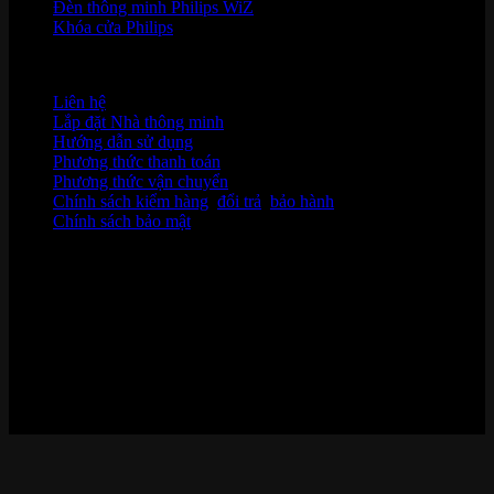
Đèn thông minh Philips WiZ
Khóa cửa Philips
HỖ TRỢ KHÁCH HÀNG
Liên hệ
Lắp đặt Nhà thông minh
Hướng dẫn sử dụng
Phương thức thanh toán
Phương thức vận chuyển
Chính sách kiểm hàng
,
đổi trả
,
bảo hành
Chính sách bảo mật